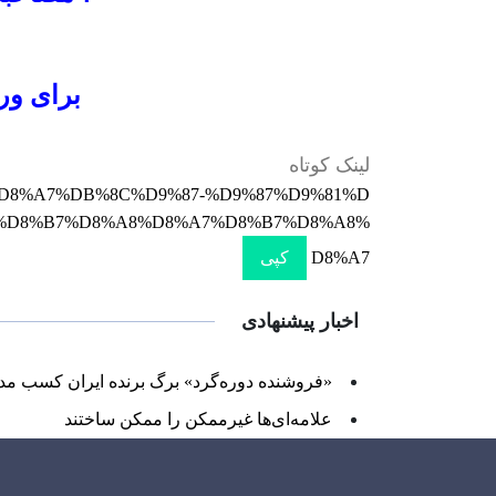
برای ورو
لینک کوتاه
BE%D8%A7%DB%8C%D9%87-%D9%87%D9%81%D
-%D8%B7%D8%A8%D8%A7%D8%B7%D8%A8%
D8%A7
کپی
اخبار پیشنهادی
«فروشنده دوره‌گرد» برگ برنده ایران کسب مد
علامه‌ای‌ها غیرممکن را ممکن ساختند