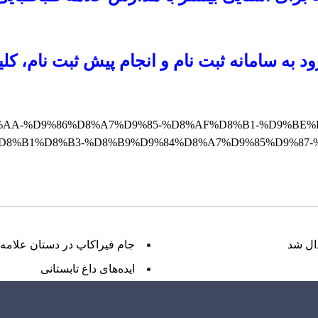
د به سامانه ثبت نام و انجام پیش ثبت نام، کلی
%A8%D8%AA-%D9%86%D8%A7%D9%85-%D8%AF%D8%B1-%D9%
D8%B1%D8%B3-%D8%B9%D9%84%D8%A7%D9%85%D9%87
ال شد
جام فیراکاپ در دستان علامه‌ا
ایده‌های داغ تابستانی