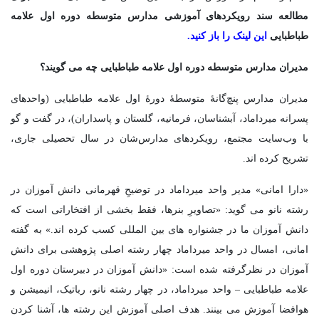
مطالعه سند رویکردهای آموزشی مدارس متوسطه دوره اول علامه
طباطبایی
این لینک را باز کنید.
مدیران مدارس متوسطه دوره اول علامه طباطبایی چه می گویند؟
مدیران مدارس پنچ‌گانۀ متوسطۀ دورۀ اول علامه طباطبایی (واحدهای
پسرانه میرداماد، آبشناسان، فرمانیه، گلستان و پاسداران)، در گفت و گو
با وب‌سایت مجتمع، رویکردهای مدارس‌شان در سال تحصیلی جاری،
تشریح کرده اند.
«دارا امانی» مدیر واحد میرداماد در توضیحِ قهرمانی دانش آموزان در
رشته نانو می گوید: «تصاویرِ بنرها، فقط بخشی از افتخاراتی است که
دانش آموزان ما در جشنواره های بین المللی کسب کرده اند.» به گفته
امانی، امسال در واحد میرداماد چهار رشته اصلی پژوهشی برای دانش
آموزان در نظرگرفته شده است: «دانش آموزان در دبیرستان دوره اول
علامه طباطبایی – واحد میرداماد، در چهار رشته نانو، رباتیک، انیمیشن و
هوافضا آموزش می بینند. هدف اصلی آموزش این رشته ها، آشنا کردن