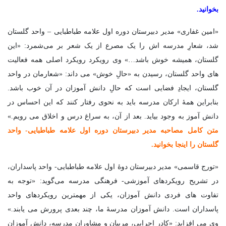
بخوانید.
«امین غفاری» مدیر دبیرستان دوره اول علامه طباطبایی – واحد گلستان
شد، شعارِ مدرسه اش را یک مصرع از یک شعر بر می‌شمرد: «این
گلستان، همیشه خوش باشد…» وی رویکرد رویکرد اصلی همه فعالیت
های واحد گلستان، رسیدن به «حالِ خوش» می داند: «شعارمان در واحد
گلستان، ایجادِ فضایی است که حالِ دانش آموزان در آن خوب باشد.
بنابراین همۀ ارکان مدرسه باید به نحوی رفتار کنند که این احساس در
دانش آموز به وجود بیاید. بعد از آن، به سراغ درس و اخلاق می رویم.»
متن کامل مصاحبه مدیر دبیرستان دوره اول علامه طباطبایی- واحد
گلستان را اینجا بخوانید.
«تورج قاسمی» مدیر دبیرستان دوۀ اول علامه طباطبایی- واحد پاسداران،
در تشریح رویکردهای آموزشی- فرهنگی مدرسه می‌گوید: «توجه به
تفاوت های فردی دانش آموزان، یکی از مهمترین رویکردهای واحد
پاسداران است. دانش آموزان مدرسۀ ما، چند بعدی پرورش می یابند.»
وی می افزاید: «کادر اجرایی، مربیان و مشاوران مدرسه، دانش آموزان