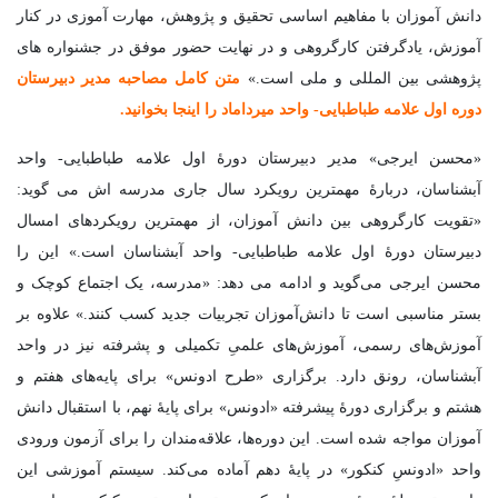
دانش آموزان با مفاهیم اساسی تحقیق و پژوهش، مهارت آموزی در کنار
آموزش، یادگرفتن کارگروهی و در نهایت حضور موفق در جشنواره های
پژوهشی بین المللی و ملی است.»
متن کامل مصاحبه مدیر دبیرستان
دوره اول علامه طباطبایی- واحد میرداماد را اینجا بخوانید.
«محسن ایرجی» مدیر دبیرستان دورۀ اول علامه طباطبایی- واحد
آبشناسان، دربارۀ مهمترین رویکرد سال جاری مدرسه اش می گوید:
«تقویت کارگروهی بین دانش آموزان، از مهمترین رویکردهای امسال
دبیرستان دورۀ اول علامه طباطبایی- واحد آبشناسان است.» این را
محسن ایرجی می‌گوید و ادامه می دهد: «مدرسه، یک اجتماع کوچک و
بستر مناسبی است تا دانش‌آموزان تجربیات جدید کسب کنند.» علاوه بر
آموزش‌های رسمی، آموزش‌های علمیِ تکمیلی و پشرفته نیز در واحد
آبشناسان، رونق دارد. برگزاری «طرح ادونس» برای پایه‌های هفتم و
هشتم و برگزاری دورۀ پیشرفته «ادونس» برای پایۀ نهم، با استقبال دانش
آموزان مواجه شده است. این دوره‌ها، علاقه‌مندان را برای آزمون ورودی
واحد «ادونسِ کنکور» در پایۀ دهم آماده می‌کند. سیستم آموزشی این