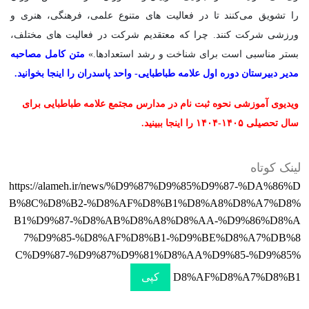
را تشویق می‌کنند تا در فعالیت های متنوع علمی، فرهنگی، هنری و
ورزشی شرکت کنند. چرا که معتقدیم شرکت در فعالیت های مختلف،
بستر مناسبی است برای شناخت و رشد استعدادها.»
متن کامل مصاحبه
مدیر دبیرستان دوره اول علامه طباطبایی- واحد پاسدران را اینجا بخوانید.
ویدیوی آموزشی نحوه ثبت نام در مدارس مجتمع علامه طباطبایی برای
سال تحصیلی ۱۴۰۵-۱۴۰۴ را اینجا ببینید.
لینک کوتاه
https://alameh.ir/news/%D9%87%D9%85%D9%87-%DA%86%D
B%8C%D8%B2-%D8%AF%D8%B1%D8%A8%D8%A7%D8%
B1%D9%87-%D8%AB%D8%A8%D8%AA-%D9%86%D8%A
7%D9%85-%D8%AF%D8%B1-%D9%BE%D8%A7%DB%8
C%D9%87-%D9%87%D9%81%D8%AA%D9%85-%D9%85%
D8%AF%D8%A7%D8%B1
کپی