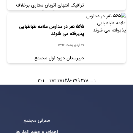
ترافیک انتهای اتوبان ستاری برخلاف
پنج­شنبه­‌های دیگر سنگین است. ماموران
راهنمایی و رانندگی اتومبیل‌هایی را
هدایت می ‌کنند….
۵۶۵ نفر در مدارس علامه طباطبایی
پذیرفته می شوند
21 اردیبهشت 1396
دبيرستان‌ دوره اول مجتمع
علامه‌طباطبايی-واحد آبشناسان با ۱۸۰
نفر، بیشترین تعداد پذیرفته شدگان را
ثبت نام می کند.
301
…
282
281
280
279
278
…
1
معرفی مجتمع
اهداف و چشم انداز ها