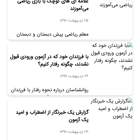
پرورش تهران به مقام دوم رسید.
علامه ای های کوچک با بازی ریاضی
می‌آموزند
25 اردیبهشت 1396
معلم ریاضی پیش دبستان و دبستان
علامه طباطبایی:«ما اکثر اوقات با بازی
تدریس می کنیم. مثلا برای تدریس
جدول ضرب «لی لی» ساخته ایم.»
با فرزندان خود که در آزمون ورودی قبول
نشدند، چگونه رفتار کنیم؟
24 اردیبهشت 1396
روانشناسان درباره نحوه رفتار با فرزندان
که نتیجه دلخواه در آزمون های ورودی را
نگرفتند، توضیح می‌دهند. خبر را اینجا
بخوانید.
گزارش یک خبرنگار از اضطراب و امید
یک آزمون
23 اردیبهشت 1396