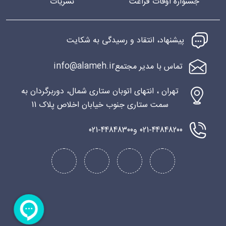
جشنواره اوقات فراغت
نشریات
پیشنهاد، انتقاد و رسیدگی به شکایت
info@alameh.ir
تماس با مدیر مجتمع
تهران ، انتهای اتوبان ستاری شمال، دوربرگردان به
سمت ستاری جنوب خیابان اخلاص پلاک 11
021-44848200 و
021-44848300