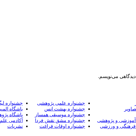
دیدگاهی می‌نویسم.
جشنواره علمی پژوهشی
جشنواره لی
صاویر
جشنواره بهشت انس
باشگاه المپی
جشنواره موسیقی همساز
باشگاه پژو
آموزشی و پژوهشی
جشنواره مشق نقش فردا
آکادمی علم 
فرهنگی و ورزشی
جشنواره اوقات فراغت
نشریات