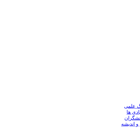
گ علمی
ادی ها
هشگران
و اندیشه