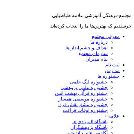
مجتمع فرهنگی آموزشی علامه طباطبایی
خرسندیم که بهترین‌ها ما را انتخاب کرده‌اند
معرفی مجتمع
درباره ما
اهداف و چشم انداز ها
سازمان مجتمع
پیام مدیران
ثبت نام
مدارس
جشنواره ها
جشنواره لیگ علمی
جشنواره علمی پژوهشی
جشنواره قرآنی بهشت انس
جشنواره موسیقی همساز
جشنواره مشق نقش فردا
جشنواره اوقات فراغت
علامه +
باشگاه المپیادی ها
باشگاه پژوهشگران
آکادمی علم و اندیشه