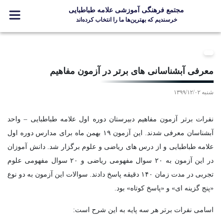
مجتمع فرهنگی آموزشی علامه طباطبایی
خرسندیم که بهترین‌ها ما را انتخاب کرده‌اند
معرفی مجتمع
ثبت نام
معرفی آبشناسانی های برتر در آزمون مفاهیم
مدارس
شنبه ۱۳۹۹/۱۲/۰۲
جشنواره ها
علامه +
نفرات برتر آزمون مفاهیم دبیرستان دوره اول علامه طباطبایی – واحد
ارتباط با ما
آبشناسان معرفی شدند. این آزمون ۱۹ بهمن ماه برای مدارس دوره اول
علامه طباطبایی و از درس های ریاضی و علوم برگزار شد. دانش آموزان
در این آزمون به ۲۰ سوال مفهومی ریاضی و ۲۰ سوال مفهومی علوم
تجربی در مدت زمان ۱۴۰ دقیقه پاسخ دادند. سوالات این آزمون به دو نوع
Designed and Developed by Kavano Team 2016-18
«پنج گزینه ای» و «پاسخ کوتاه» بود.
اسامی نفرات برتر هر سه پایه به این شرح است: