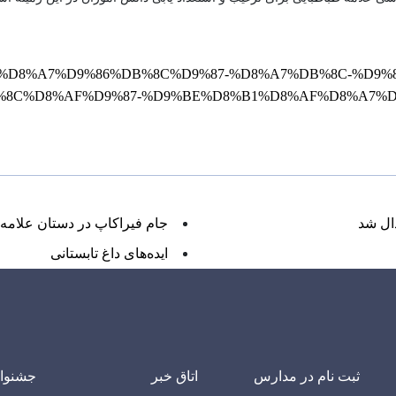
1%D9%85%D8%A7%D9%86%DB%8C%D9%87-%D8%A7%DB%8C-%
%8C%D8%AF%D9%87-%D9%BE%D8%B1%D8%AF%D8%A7%D
ال شد
جام فیراکاپ در دستان علامه‌ا
ایده‌های داغ تابستانی
ثبت نام در مدارس
اتاق خبر
جشنوا