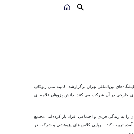
وکاپ آزاد ایران موسوم به “ايران اُپن” از ۱۶ تا ۱۸ فروردین ماه ۱۳۹۶ در محل دایمی نمایشگاه‌های بین‌المللی تهران برگزارشد. کمیته ملی ربوکاپ
هاي خارجي در آن شركت مي كنند. دانش پژوهان علامه ای
ا به زندگی فردی و اجتماعی افراد باز كرده‌اند، مجتمع
آمده تربيت کند . برپایی کلاس های پژوهشی و شرکت در
ست.