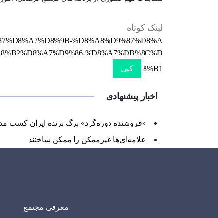
لینک کوتاه
D9%87%D8%A7%D8%9B-%D8%A8%D9%87%D8%A
8%B2%D8%A7%D9%86-%D8%A7%DB%8C%D
8%B1
کپی
اخبار پیشنهادی
«فروشنده دوره‌گرد» برگ برنده ایران کسب مد
علامه‌ای‌ها غیرممکن را ممکن ساختند
معرفی مجتمع