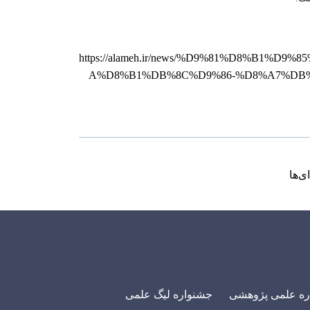
https://alameh.ir/news/%D9%81%D8%B
A%D8%B1%DB%8C%D9%86-%D8%A7%DB
ی‌ها
ره علمی پژوهشی
جشنواره لیگ علمی