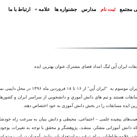
 مجتمع
ثبت نام
مدارس
جشنواره ها
علامه +
ارتباط با ما
قات ایران اُپن لیگ امداد فضای مشترک عنوان بهترین ایده
دوازدهمین دوره مسابقات سالانه بین المللی رب
 مسابقات هستند و تيم هاي دانش آموزي و دانشجويي از سراسر ايران و كشور
ترین ایده مسابقات را در بخش دانش آموزی به خود اختصاص دهند.
يت‌های پيچیده علمی – اجتماعی، محيطی و دانش بنیان به سرعت راه خودشان ر
دانش آموزانی متفكر، منتقـد، پژوهشگر و محقق با توجه به تغییرات بوجود 
 علامه طباطبایی برای ترغیب و استعداد یابی دانش آموزان در این زمینه ا