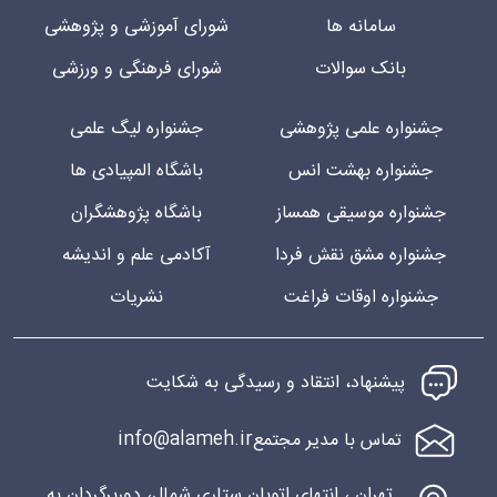
سامانه ها
شورای آموزشی و پژوهشی
بانک سوالات
شورای فرهنگی و ورزشی
جشنواره علمی پژوهشی
جشنواره لیگ علمی
جشنواره بهشت انس
باشگاه المپیادی ها
جشنواره موسیقی همساز
باشگاه پژوهشگران
جشنواره مشق نقش فردا
آکادمی علم و اندیشه
جشنواره اوقات فراغت
نشریات
پیشنهاد، انتقاد و رسیدگی به شکایت
info@alameh.ir
تماس با مدیر مجتمع
تهران ، انتهای اتوبان ستاری شمال، دوربرگردان به