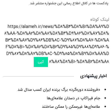
پادکست ها در کانال اطلاع رسانی این جشنواره منتشر شد.
لینک کوتاه
https://alameh.ir/news/%D8%B4%D8%B1%DA%A9%D
8%AA-%D8%A2%D8%A8%D8%B4%D9%86%D8%A7%D8%
B3%D8%A7%D9%86%DB%8C-%D9%87%D8%A7-%D8%A
F%D8%B1-%D8%A2%D8%B2%D9%85%D9%88%D9%86-%
D9%87%D8%A7%DB%8C-%D9%85%D8%B9%D8%AA%D
8%A8%D8%B1-%D8%B2%D8%A8
کپی
اخبار پیشنهادی
«فروشنده دوره‌گرد» برگ برنده ایران کسب مدال شد
جام فیراکاپ در دستان علامه‌ای‌ها
علامه‌ای‌ها غیرممکن را ممکن ساختند