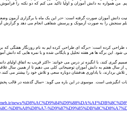
 من همواره به دانش آموزان و اولیا تاکید می کنم که دو نکته را فراموش نک
 دانش آموزان صورت گرفته است: «در این یک ماه با برگزاری آزمون وضعیت
 معلم سنجش را به صورت آزمونک و پرسش شفاهی انجام می دهد و گزارش آن
عه طراحی کرده است: «برگه ای طراحی کرده ایم به نام روزنگار هفتگی که ب
می شود. این برگه ها هر هفته تحلیل و بایگانی شده و با نمره هایی که دانش آ
 گیری کنند، با انگیزه تر درس می خوانند: «اکثر قریب به اتفاق اولیای دانش 
 از سال هفتم به دانش آموزان توضیحاتی کلی می دهیم تا از همین سال علا
ش بردارند، با یاداوری هدفشان دوباره سعی و تلاش خود را بیشتر می کنند.»
سات انگیزشی است. موسوی در این باره می گوید: «سال گذشته در قالب پخش 
//alameh.ir/news/%D8%AC%D9%84%D9%88%DA%AF%DB%8
8C-%D8%A8%D8%A7-%D9%87%D9%85%DB%8C%D8%A7%D