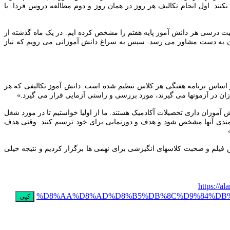
نند. اول انجام تکالیف هر روز در همان روز و دوم مطالعه دروس فردا. با
 درسی هر دانش آموز پایه هفتم را مشخص کرده ایم. در یک ماه گذشته از
 به دست مشاور می رسد. سپس به سراغ دانش آموزانی می رویم که نیاز
ر اساس برنامه هفتگی هر کلاس تنظیم شده است. دانش آموز تکالیفی که هر
موزان در آزمونها می گیرند، مورد بررسی و راستی آزمایی قرار می گیرد.»
آموزان داری تحصیلات آکادمیک هستند. ما از اولیا خواستیم تا در مورد شغل
قمندی آنها مشخص شود و هدف و دورنمایی برای خود ترسیم کنند. وقتی هدف
فیلم و صحبت کلاسهای انگیزشی برای نهمی ها برگزار کردیم و نتیجه خیلی
https:
%D8%AA%D8%AD%D8%B5%DB%8C%D9%84%DB%
کپی