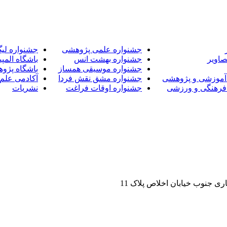
جشنواره علمی پژوهشی
جشنواره لی
صاویر
جشنواره بهشت انس
باشگاه المپی
جشنواره موسیقی همساز
باشگاه پژو
آموزشی و پژوهشی
جشنواره مشق نقش فردا
آکادمی علم 
فرهنگی و ورزشی
جشنواره اوقات فراغت
نشریات
ی جنوب خیابان اخلاص پلاک 11