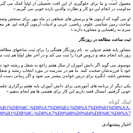
معمول است و ما برای جلوگیری از این افت تحصیلی از اولیا کمک می گیریم.
مداومت در انجام این دو کار و نظارت والدین بازده خوبی می گیریم.»
او می گوید که آزمون ها و پرسش های شفاهی در ماه مهر برای سنجش وضعیت
مباحث زمین شناسی علوم، ریاضی، عربی و ادبیات آزمون گرفته ایم. هر
مبرم به راهنمایی و مشاوره دارند.»
ثبت ساعت مطالعه در روزنگار
مشاور پایه هفتم جدولی به نام روزنگار هفتگی را برای ثبت ساعتهای مطال
روز باید انجام بدهد و دروس فردا را ثبت می کند و در آخر نظر اولیا هم ثبت 
موسوی می گوید اگر دانش آموزان از سال هفتم راجع به شغل و رشته خود تصمیم
خود با فرزندشان صحبت کنند. ما هم در مدرسه در مورد انتخاب رشته و شغل
مشخص باشد، انگیزه برای درس خواندن بیشتر می شود و اگر زمانی دست از تلا
یکی دیگر از برنامه های آموزشی برای دانش آموزان پایه هفتم برگزاری جل
خوبی گرفتیم. امسال قصد داریم این کار برای هفتمی ها هم انجام بدهیم.»
لینک کوتاه
C%D8%B1%DB%8C-%D8%A7%D8%B2-%D8%A7%D9%81%D8%AA-
8%B1%DB%8C-%D8%A7%D9%88%D9%84%DB%8C%D8%A7
اخبار پیشنهادی