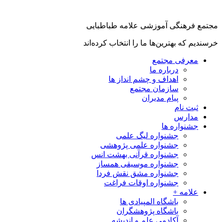
مجتمع فرهنگی آموزشی علامه طباطبایی
خرسندیم که بهترین‌ها ما را انتخاب کرده‌اند
معرفی مجتمع
درباره ما
اهداف و چشم انداز ها
سازمان مجتمع
پیام مدیران
ثبت نام
مدارس
جشنواره ها
جشنواره لیگ علمی
جشنواره علمی پژوهشی
جشنواره قرآنی بهشت انس
جشنواره موسیقی همساز
جشنواره مشق نقش فردا
جشنواره اوقات فراغت
علامه +
باشگاه المپیادی ها
باشگاه پژوهشگران
آکادمی علم و اندیشه