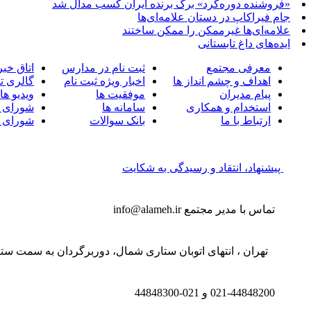
«فروشنده دوره‌گرد» برگ برنده ایران کسب مدال شد
جام فیراکاپ در دستان علامه‌ای‌ها
علامه‌ای‌ها غیرممکن را ممکن ساختند
ایده‌های داغ تابستانی
معرفی مجتمع
ثبت نام در مدارس
اتاق خبر
اهداف و چشم انداز ها
اخبار ویژه ثبت نام
گالری ت
پیام مدیران
موفقیت ها
ویدیو ها
استخدام و همکاری
سامانه ها
شورای 
ارتباط با ما
بانک سوالات
شورای 
پیشنهاد، انتقاد و رسیدگی به شکایت
تماس با مدیر مجتمع
info@alameh.ir
تهران ، انتهای اتوبان ستاری شمال، دوربرگردان به سمت ستار
021-44848200 و
021-44848300