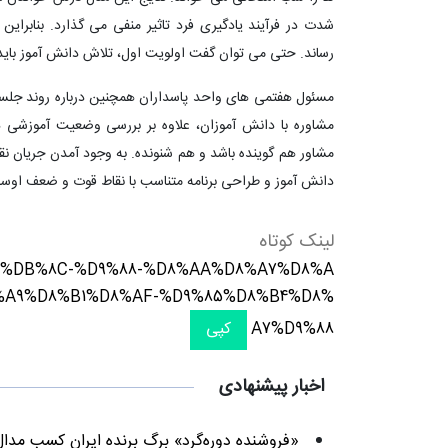
شدت در فرآیند یادگیری فرد تاثیر منفی می گذارد. بنابرای
رساند. حتی می توان گفت اولویت اول، تلاش دانش آموز باید
مسئول هفتمی های واحد پاسداران همچنین درباره روند جلسا
مشاوره با دانش آموزان، علاوه بر بررسی وضعیت آموزشی
مشاور هم گوینده باشد و هم شنونده. به وجود آمدن جریان نق
دانش آموز و طراحی برنامه متناسب با نقاط قوت و ضعف اوس
لینک کوتاه
B1%DB%8C-%D9%88-%D8%AA%D8%A7%D8%A
%A9%D8%B1%D8%AF-%D9%85%D8%B4%D8%
A7%D9%88
کپی
اخبار پیشنهادی
«فروشنده دوره‌گرد» برگ برنده ایران کسب مدا