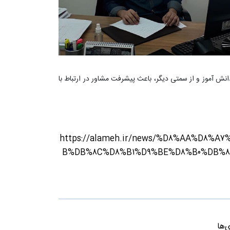
نش آموز و از سمتی دیگر، باعث پیشرفت مشاور در ارتباط با
https://alameh.ir/news/%D8%AA%D8
B%DB%8C%D8%B1%D9%BE%D8%B0%DB%8
‌ها