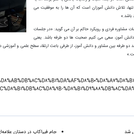
ن تنها، تلاش دانش آموزان است که آن ها را به موفقیت می
 باشد.»
ت مشاوره فردی و رویکرد حاکم بر آن می گوید: «در جلسات
 دانش آموز، سعی می کنیم صحبت ها دو طرفه باشد. یعنی
د دو طرفه بین مشاور و دانش آموز، از طرفی باعث ارتقاء سطح علمی و آموزشی دا
ت.»
%A7%D8%AB%DB%8C%D8%B1%DA%AF%D8%B0%D8%A7%D8%
C%D8%B1%DB%8C%D8%9B-%D8%B1%D9%88%DB%8C%DA
ل شد
جام فیراکاپ در دستان علامه‌ای