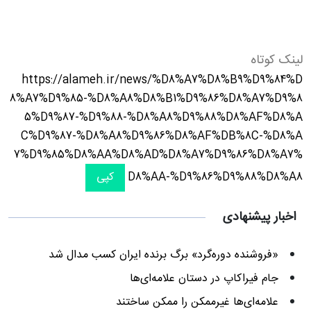
لینک کوتاه
https://alameh.ir/news/%D8%A7%D8%B9%D9%84%D
8%A7%D9%85-%D8%A8%D8%B1%D9%86%D8%A7%D9%8
5%D9%87-%D9%88-%D8%A8%D9%88%D8%AF%D8%A
C%D9%87-%D8%A8%D9%86%D8%AF%DB%8C-%D8%A
7%D9%85%D8%AA%D8%AD%D8%A7%D9%86%D8%A7%
D8%AA-%D9%86%D9%88%D8%A8
کپی
اخبار پیشنهادی
«فروشنده دوره‌گرد» برگ برنده ایران کسب مدال شد
جام فیراکاپ در دستان علامه‌ای‌ها
علامه‌ای‌ها غیرممکن را ممکن ساختند