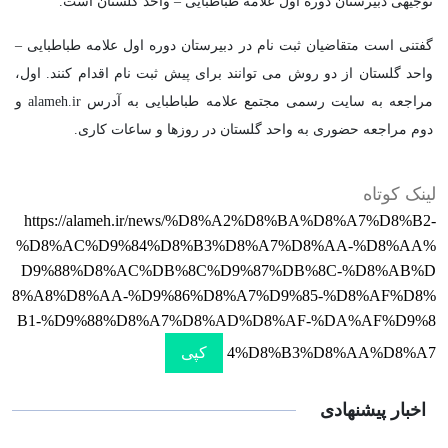
توجیهی دبیرستان دوره اول علامه طباطبایی – واحد گلستان است.
گفتنی است متقاضیان ثبت نام در دبیرستان دوره اول علامه طباطبایی –
واحد گلستان از دو روش می توانند برای پیش ثبت نام اقدام کنند. اول،
مراجعه به سایت رسمی مجتمع علامه طباطبایی به آدرس alameh.ir و
دوم مراجعه حضوری به واحد گلستان در روزها و ساعات کاری.
لینک کوتاه
https://alameh.ir/news/%D8%A2%D8%BA%D8%A7%D8%B2-
%D8%AC%D9%84%D8%B3%D8%A7%D8%AA-%D8%AA%
D9%88%D8%AC%DB%8C%D9%87%DB%8C-%D8%AB%D
8%A8%D8%AA-%D9%86%D8%A7%D9%85-%D8%AF%D8%
B1-%D9%88%D8%A7%D8%AD%D8%AF-%DA%AF%D9%8
4%D8%B3%D8%AA%D8%A7
کپی
اخبار پیشنهادی