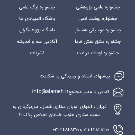
جشنواره علمی پژوهشی
جشنواره لیگ علمی
جشنواره بهشت انس
باشگاه المپیادی ها
جشنواره موسیقی همساز
باشگاه پژوهشگران
جشنواره مشق نقش فردا
آکادمی علم و اندیشه
جشنواره اوقات فراغت
نشریات
پیشنهاد، انتقاد و رسیدگی به شکایت
info@alameh.ir
تماس با مدیر مجتمع
تهران ، انتهای اتوبان ستاری شمال، دوربرگردان به
سمت ستاری جنوب خیابان اخلاص پلاک 11
021-44848200 و
021-44848300