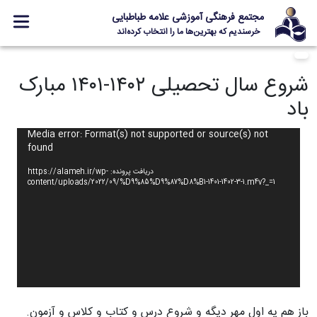
مجتمع فرهنگی آموزشی علامه طباطبایی
خرسندیم که بهترین‌ها ما را انتخاب کرده‌اند
معرفی مجتمع
شروع سال تحصیلی ۱۴۰۲-۱۴۰۱ مبارک
ثبت نام
باد
مدارس
نمایشگر
Media error: Format(s) not supported or source(s) not
جشنواره ها
found
ویدیو
علامه +
دریافت پرونده: https://alameh.ir/wp-
content/uploads/2022/09/%D9%85%D9%87%D8%B1-1401-1402-3-1.m4v?_=1
ارتباط با ما
Designed and Developed by Kavano Team 2016-18
باز هم یه اولِ مهر دیگه و شروع درس و کتاب و کلاس و آزمون.