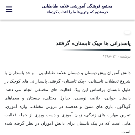
مجتمع فرهنگی آموزشی علامه طباطبایی
خرسندیم که بهترین‌ها ما را انتخاب کرده‌اند
معرفی مجتمع
ثبت نام
پاسدرانی ها «پیک تابستان» گرفتند
مدارس
دوشنبه ۱۳۹۸/۰۳/۲۰
جشنواره ها
علامه +
دانش آموزان پیش دبستان و دبستان علامه طباطبایی – واحد پاسداران با
ارتباط با ما
شروع تعطیلات تابستانی، «پیک تابستان» گرفتند. پاسدارانی های کوچک در
طول تابستان براساس این پیک فعالیت های مختلفی انجام می دهند.
داستان خواني، خلاصه نويسي، جداول مختلف، چيستان و معماهاي
گوناگون، بازي هاي متنوع و هدفمند در دروس مختلف، واژه آموزي،
Designed and Developed by Kavano Team 2016-18
تمرين مهارت هاي زندگي، زبان آموزي و دست ورزي از جمله فعالیت
هایی است که در پیک تابستان برای دانش آموزان در نظر گرفته شده
است.