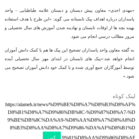
«مهدی احدی» معاون پیش دبستان و دبستان علامه طباطبایی – واحد
پاسداران درباره اهداف پیک تابستانه می گوید: «این طرح با هدف استفاده
بهينه بچه ها از اوقات تابستان و نهادينه شدن آموزش های سال تحصیلی و
مرور مطالب درسي انجام می شود.
به گفته معاون واحد پاسداران تصحیح این پیک ها هم با کمک دانش آموزان
انجام خواهد شد:«پیک های تابستان در ابتدای مهر سال تحصیلی آینده
توسط آموزگاران جمع آوری شده و با کمک خود دانش آموزان تصحیح می
شود.»
لینک کوتاه
https://alameh.ir/news/%D9%BE%D8%A7%D8%B3%D8%AF%
D8%B1%D8%A7%D9%86%DB%8C-%D9%87%D8%A7-%D
9%BE%DB%8C%DA%A9-%D8%AA%D8%A7%D8%A8%D
8%B3%D8%AA%D8%A7%D9%86-%DA%AF%D8%B1%D
9%81%D8%AA%D9%86%D8%AF
کپی