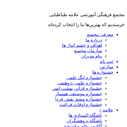
مع فرهنگی آموزشی علامه طباطبایی
ندیم که بهترین‌ها ما را انتخاب کرده‌اند
معرفی مجتمع
درباره ما
اهداف و چشم انداز ها
سازمان مجتمع
پیام مدیران
ثبت نام
مدارس
جشنواره ها
جشنواره لیگ علمی
جشنواره علمی پژوهشی
جشنواره قرآنی بهشت انس
جشنواره موسیقی همساز
جشنواره مشق نقش فردا
جشنواره اوقات فراغت
علامه +
باشگاه المپیادی ها
باشگاه پژوهشگران
آکادمی علم و اندیشه