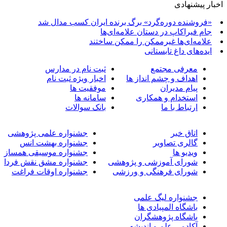
ار پیشنهادی
«فروشنده دوره‌گرد» برگ برنده ایران کسب مدال شد
جام فیراکاپ در دستان علامه‌ای‌ها
علامه‌ای‌ها غیرممکن را ممکن ساختند
ایده‌های داغ تابستانی
معرفی مجتمع
ثبت نام در مدارس
اهداف و چشم انداز ها
اخبار ویژه ثبت نام
پیام مدیران
موفقیت ها
استخدام و همکاری
سامانه ها
ارتباط با ما
بانک سوالات
اتاق خبر
جشنواره علمی پژوهشی
گالری تصاویر
جشنواره بهشت انس
ویدیو ها
جشنواره موسیقی همساز
شورای آموزشی و پژوهشی
جشنواره مشق نقش فردا
شورای فرهنگی و ورزشی
جشنواره اوقات فراغت
جشنواره لیگ علمی
باشگاه المپیادی ها
باشگاه پژوهشگران
آکادمی علم و اندیشه