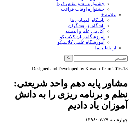
جشنواره مشق نقش فردا
جشنواره اوقات فراغت
علامه +
باشگاه المپیادی ها
باشگاه پژوهشگران
آکادمی علم و اندیشه
آموزشگاه زبان کلاسیکو
آموزشگاه علمی کلاسیکو
ارتباط با ما
Designed and Developed by Kavano Team 2016
اور پایه دهم واحد شریعتی:
م و برنامه ریزی را به دانش
وزان یاد دادیم
به ۱۳۹۸/۰۳/۲۹