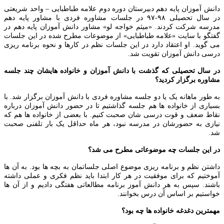
ش آموزان پایه دهم دبیرستان دوره دوم علامه طباطبایی – واحد شریعتی
در سال تحصیلی ۹۸-۹۷ در جلسات مشاوره فردی با مشاور پایه دهم
سه شرکت کردند. «میثم خواجه لو» مشاور دانش آموزان پایه دهم در
گو با سایت «علامه طباطبایی» از موضوعات مطرح شده در این جلسات
گوید. او اعتقاد دارد در این جلسات نظم در کارها و نحوه برنامه ریزی
ی دانش آموزان تقویت شد.
سال تحصیلی که گذشت با دانش آموزان و خانواده هایشان چند جلسه
وره برگزار کردید؟
طور ماهانه یک یا دو جلسه مشاوره فردی با دانش آموزان برگزار شد. با
اری از خانواده ها هم جلسه گذاشتیم تا در حضور دانش آموزان درباره
ط ضعف و قوت درسی شان صحبت کنیم. با بعضی از خانواده ها هم که
زی به حضورشان در مدرسه نبود، هر ماه حداقل یک بار تلفنی صحبت
این جلسات چه موضوعاتی مطرح می شد؟
تن نظم و برنامه ریزی موضوع اصلی جلساتمان به بچه ها بود. به آن ها
ختیم که برای موفقیت در هر کار ابتدا باید نظم فکری و عملی داشته
ند. سپس به هر دانش آموز برنامه مطالعاتی هفتگی دادیم و از آن ها
ستیم بر اساس آن درس بخوانند.
ترین دغدغه خانواده ها چه بود؟