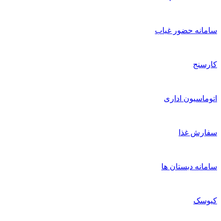
انه حضور غیاب
سنج
ماسیون اداری
رش غذا
انه دبستان ها
وسک