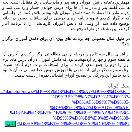
ترین دغدغه دانش آموزان و هم پدر و مادرشان، درک متقابل است. بچه
می گفتند پدر و مادر به آن ها برای درس خواندن فشار وارد می کنند و
 و مادر ها اعتقاد داشتند دانش آموزان باید بیشتر تلاش کنند. در جلساتی
برگزار کردیم نحوه برنامه ریزی درسی برای ساعات حضور در خانه
یح داده شد. از وقتی که دانش آموزان کارهایشان را با برنامه آغاز
ند، این دغدغه دو طرفه رفع شد.
طول سال تحصیلی چه برنامه های ویژه ای برای دانش آموزان برگزار
ابتدای سال سه تا چهار مرحله اردوی مطالعاتی برگزار کردیم. آخرین آن
هفته سوم و چهارم اردیبهشت بود که دانش آموزان در آن درس های ترم
 را دوم را جمع بندی کردند تا برای امتحانات نوبت دوم آماده شوند.
امه ویژه دیگر برای پایه دهمی ها آموزش خوش خط نویسی به آن ها بود
به خاطر این ویژگی در تصحیح اوراق امتحانی نمره از دست ندهند.
ک کوتاه
https://alameh.ir/news/%D9%85%D8%B4%D8%A7%D9%88%D8%
%D9%BE%D8%A7%DB%8C%D9%8
%D8%AF%D9%87%D9%8
%D9%88%D8%A7%D8%AD%D8%A
%D8%B4%D8%B1%DB%8C%D8%B9%D8%AA%DB%8
%D9%86%D8%B8%D9%85-%D9%8
%D8%A8%D8%B1%D9%86%D8%A7%D9%85%D9%
کپی