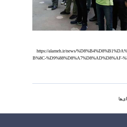
https://alameh.ir/news/%D8%B4%D8
B%8C-%D9%88%D8%A7%D8%AD%D8%AF-
ی‌ها