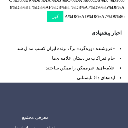
C%D8%B9%D8%AA%DB%8C-%DA%86%D8%B7%D9%8
8%D8%B1-%D8%AF%D8%B1-%D8%A7%D9%85%D8%A
A%D8%AD%D8%A7%D9%86
کپی
اخبار پیشنهادی
«فروشنده دوره‌گرد» برگ برنده ایران کسب مدال شد
جام فیراکاپ در دستان علامه‌ای‌ها
علامه‌ای‌ها غیرممکن را ممکن ساختند
ایده‌های داغ تابستانی
معرفی مجتمع