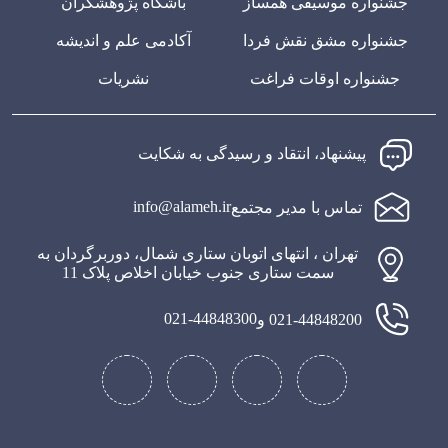
جشنواره موسیقی همساز
باشگاه پژوهشگران
جشنواره مشق نقش فردا
آکادمی علم و اندیشه
جشنواره اوقات فراغت
نشریات
پیشنهاد، انتقاد و رسیدگی به شکایت
info@alameh.ir
تماس با مدیر مجتمع
تهران ، انتهای اتوبان ستاری شمال، دوربرگردان به
سمت ستاری جنوب خیابان اخلاص پلاک 11
021-44848300
021-44848200 و