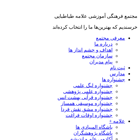
ع فرهنگی آموزشی علامه طباطبایی
یم که بهترین‌ها ما را انتخاب کرده‌اند
معرفی مجتمع
درباره ما
اهداف و چشم انداز ها
سازمان مجتمع
پیام مدیران
ثبت نام
مدارس
جشنواره ها
جشنواره لیگ علمی
جشنواره علمی پژوهشی
جشنواره قرآنی بهشت انس
جشنواره موسیقی همساز
جشنواره مشق نقش فردا
جشنواره اوقات فراغت
علامه +
باشگاه المپیادی ها
باشگاه پژوهشگران
آکادمی علم و اندیشه