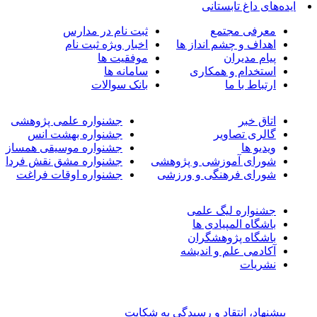
ده‌های داغ تابستانی
معرفی مجتمع
ثبت نام در مدارس
اهداف و چشم انداز ها
اخبار ویژه ثبت نام
پیام مدیران
موفقیت ها
استخدام و همکاری
سامانه ها
ارتباط با ما
بانک سوالات
اتاق خبر
جشنواره علمی پژوهشی
گالری تصاویر
جشنواره بهشت انس
ویدیو ها
جشنواره موسیقی همساز
شورای آموزشی و پژوهشی
جشنواره مشق نقش فردا
شورای فرهنگی و ورزشی
جشنواره اوقات فراغت
جشنواره لیگ علمی
باشگاه المپیادی ها
باشگاه پژوهشگران
آکادمی علم و اندیشه
نشریات
پیشنهاد، انتقاد و رسیدگی به شکایت