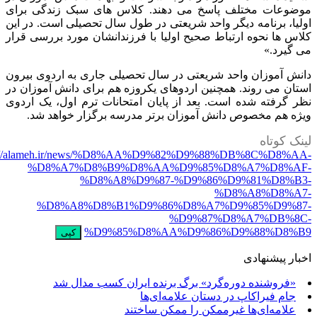
عات مختلف پاسخ می دهند. کلاس های سبک زندگی برای
، برنامه دیگر واحد شریعتی در طول سال تحصیلی است. در این
ها نحوه ارتباط صحیح اولیا با فرزندانشان مورد بررسی قرار
رد.»
 آموزان واحد شریعتی در سال تحصیلی جاری به اردوی بیرون
 می روند. همچنین اردوهای یکروزه هم برای دانش آموزان در
رفته شده است. بعد از پایان امتحانات ترم اول، یک اردوی
 هم مخصوص دانش آموزان برتر مدرسه برگزار خواهد شد.
کوتاه
https://alameh.ir/news/%D8%AA%D9%82%D9%88%DB%8C%D8
%D8%A7%D8%B9%D8%AA%D9%85%D8%A7%D8%
%D8%A8%D9%87-%D9%86%D9%81%D8%
%D8%A8%D8%
%D8%A8%D8%B1%D9%86%D8%A7%D9%85%D9%
%D9%87%D8%A7%DB%
%D9%85%D8%AA%D9%86%D9%88%D8
کپی
 پیشنهادی
روشنده دوره‌گرد» برگ برنده ایران کسب مدال شد
م فیراکاپ در دستان علامه‌ای‌ها
امه‌ای‌ها غیرممکن را ممکن ساختند