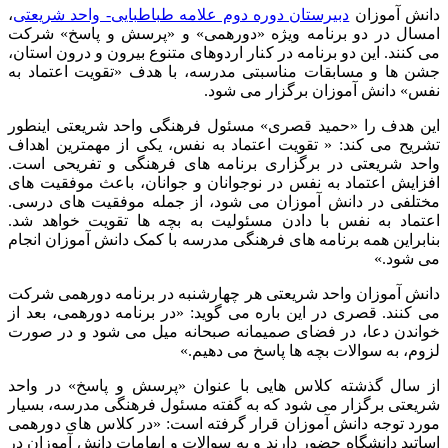
 آموزان
دبیرستان دوره دوم علامه طباطبایی- واحد شریعتی
،
ل در دو برنامه ویژه «دورهمی» و «پرسش و پاسخ» شرکت
ند. این دو برنامه در کنار اردوهای متنوع بیرون و درون استان،
ها و مسابقات مناسبتی مدرسه، با هدف «تقویت اعتماد به
 دانش آموزان برگزار می شود.
هدف را «حمید قصری» مسئول فرهنگی واحد شریعتی اینطور
ح می کند: « تقویت اعتماد به نفس، یکی از مهمترین اهداف
 شریعتی در برگزاری برنامه های فرهنگی و تفریحی است.
ش اعتماد به نفس در نوجوانان و جوانان، باعث موفقیت های
فی در دانش آموزان می شود، از جمله موفقیت های درسی.
اد به نفس با دادن مسئولیت به بچه ها تقویت خواهد شد.
این همه برنامه های فرهنگی مدرسه با کمک دانش آموزان انجام
ود.»
 آموزان واحد شریعتی هر چهارشنبه در برنامه دورهمی شرکت
ند. قصری در این باره می گوید: «در برنامه دورهمی، بعد از
دن دعا، در فضای صمیمانه صبحانه میل می شود و در صورت
 به سوالات بچه ها پاسخ می دهیم.»
ال گذشته کلاس هایی با عنوان «پرسش و پاسخ» در واحد
تی برگزار می شود که به گفته مسئول فرهنگی مدرسه، بسیار
 توجه دانش آموزان قرار گرفته است: «در کلاس های دورهمی
د دانشگاه حضور دارند و به سوالات و ابهامات دانش آموزان در