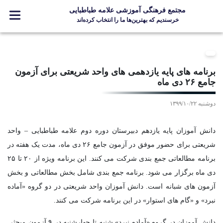
مجتمع فرهنگی آموزشی علامه طباطبایی
خرسندیم که بهترین‌ها ما را انتخاب کرده‌اند
معرفی مجتمع
ثبت نام
برنامه های پایه یازدهمی های واحد شریعتی برای آزمون
مدارس
جامع ۲۶ دی ماه
جشنواره ها
دوشنبه ۱۳۹۹/۱۰/۲۲
علامه +
ارتباط با ما
دانش آموزان پایه یازدهم دبیرستان دوره دوم علامه طباطبایی – واحد
شریعتی برای حضور موفق در آزمون جامع ۲۶ دی ماه، مدت یک هفته در
برنامه مطالعاتی جمع بندی شرکت می کنند. این برنامه ویژه از ۲۰ تا ۲۵
دی ماه برگزار می شود. برنامه جمع بندی شامل بخش مطالعاتی و بخش
Designed and Developed by Kavano Team 2016-18
آزمون های شبانه است. دانش آموزان واحد شریعتی در دو گروه «آماده
نبرد» و «گام های استوار» در این برنامه شرکت می کنند.
دانش آموزان در گروه «آماده نبرد» شنبه تا چهارشنبه در ۹ آزمون مبحثی