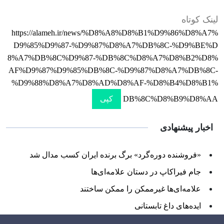
لینک کوتاه
https://alameh.ir/news/%D8%A8%D8%B1%D9%86%D8%A7%
D9%85%D9%87-%D9%87%D8%A7%DB%8C-%D9%BE%D
8%A7%DB%8C%D9%87-%DB%8C%D8%A7%D8%B2%D8%
AF%D9%87%D9%85%DB%8C-%D9%87%D8%A7%DB%8C-
%D9%88%D8%A7%D8%AD%D8%AF-%D8%B4%D8%B1%
DB%8C%D8%B9%D8%AA
کپی
اخبار پیشنهادی
«فروشنده دوره‌گرد» برگ برنده ایران کسب مدال شد
جام فیراکاپ در دستان علامه‌ای‌ها
علامه‌ای‌ها غیرممکن را ممکن ساختند
ایده‌های داغ تابستانی