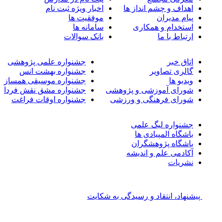
اهداف و چشم انداز ها
اخبار ویژه ثبت نام
پیام مدیران
موفقیت ها
استخدام و همکاری
سامانه ها
ارتباط با ما
بانک سوالات
اتاق خبر
جشنواره علمی پژوهشی
گالری تصاویر
جشنواره بهشت انس
ویدیو ها
جشنواره موسیقی همساز
شورای آموزشی و پژوهشی
جشنواره مشق نقش فردا
شورای فرهنگی و ورزشی
جشنواره اوقات فراغت
جشنواره لیگ علمی
باشگاه المپیادی ها
باشگاه پژوهشگران
آکادمی علم و اندیشه
نشریات
پیشنهاد، انتقاد و رسیدگی به شکایت