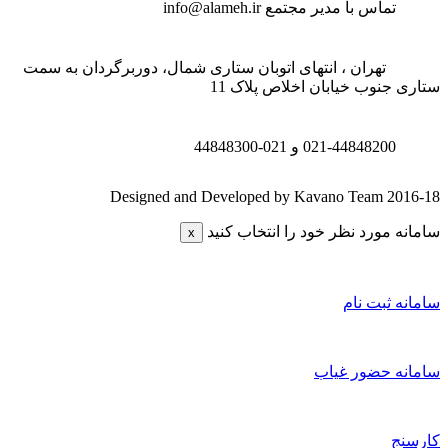
تماس با مدیر مجتمع
info@alameh.ir
تهران ، انتهای اتوبان ستاری شمال، دوربرگردان به سمت
 جنوب خیابان اخلاص پلاک 11
021-44848200 و
021-44848300
Designed and Developed by Kavano Team 20
ه مورد نظر خود را انتخاب کنید
x
ه ثبت نام
ه حضور غیاب
نج