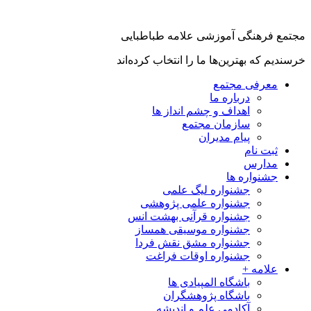
 فرهنگی آموزشی علامه طباطبایی
یم که بهترین‌ها ما را انتخاب کرده‌اند
معرفی مجتمع
درباره ما
اهداف و چشم انداز ها
سازمان مجتمع
پیام مدیران
ثبت نام
مدارس
جشنواره ها
جشنواره لیگ علمی
جشنواره علمی پژوهشی
جشنواره قرآنی بهشت انس
جشنواره موسیقی همساز
جشنواره مشق نقش فردا
جشنواره اوقات فراغت
علامه +
باشگاه المپیادی ها
باشگاه پژوهشگران
آکادمی علم و اندیشه