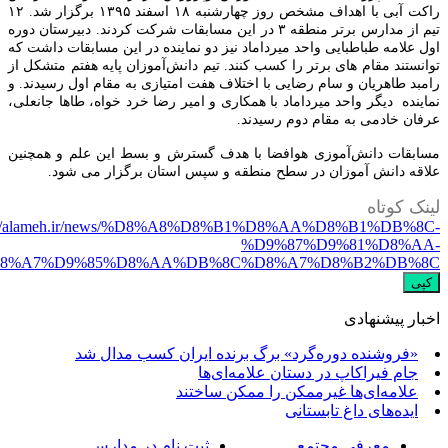
راکت آبی با اهداف مشخص روز چهارشنبه ۱۸ اسفند ۱۳۹۵ برگزار شد. ۱۲
تیم از مدارس برتر منطقه ۳ در این مسابقات شرکت کردند. دبیرستان دوره
امه طباطبایی واحد میرداماد نیز دو نماینده در این مسابقات داشت که
ند مقام های برتر را کسب کنند. تیم دانش‌آموزان پایه هفتم متشکل از
طاهریان و سام رضایی با اختلاف هفت امتیازی به مقام اول رسیدند. و
ه دیگر واحد میرداماد با همکاری و امیر رضا خرد خواه، طاها جانعلی،
 خادمی به مقام دوم رسیدند.
ات دانش‌آموزی هوافضا با هدف گسترش و بسط این علم و همچنین
 دانش آموزان در سطح منطقه و سپس استان برگزار می شود.
کوتاه
https://alameh.ir/news/%D8%A8%D8%B1%D8%AA%D8%B1%DB
%D9%87%D9%81%D8
%D8%A7%D9%85%D8%AA%DB%8C%D8%A7%D8%B2%DB
 پیشنهادی
روشنده دوره‌گرد» برگ برنده ایران کسب مدال شد
م فیراکاپ در دستان علامه‌ای‌ها
امه‌ای‌ها غیرممکن را ممکن ساختند
ده‌های داغ تابستانی
معرفی مجتمع
ثبت نام در مدارس