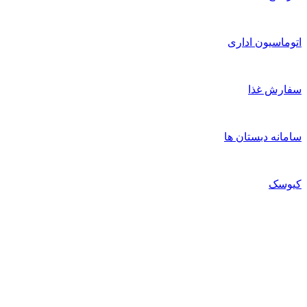
سیون اداری
ش غذا
ه دبستان ها
ک