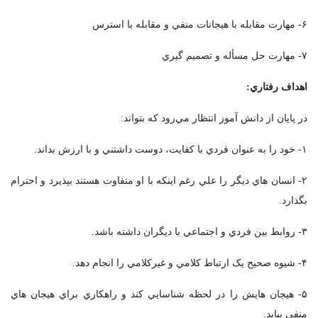
۶- مهارت مقابله با هيجانات منفي و مقابله با استرس
۷- مهارت حل مسأله و تصميم گيري
اهداف رفتاري:
در پايان از دانش آموز انتظار مي‌رود که بتواند:
۱- خود را به عنوان فردي با کفايت، دوست داشتني و با ارزش بداند.
۲- انسان هاي ديگر را علي رغم اينکه با او متفاوت هستند بپذيرد و احترام
بگذارد.
۳- روابط بين فردي و اجتماعي با ديگران داشته باشد.
۴- شيوه صحيح يک ارتباط کلامي و غيرکلامي را انجام دهد.
۵- هيجان هايش را در لحظه شناسايي کند و راهکاري براي هيجان هاي
منفي بيابد.