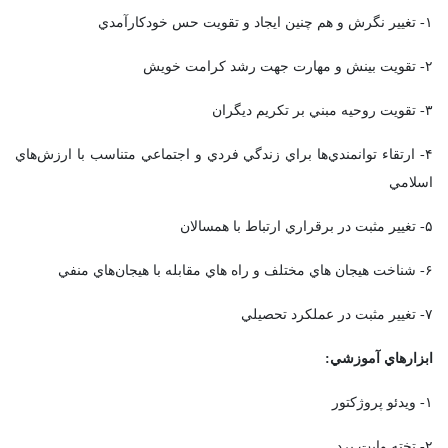
۱- تغيير نگرش و هم چنين ايجاد و تقويت حس خودکارآمدي
۲- تقويت بينش و مهارت جهت رشد کرامت خويش
۳- تقويت روحيه مبني بر تکريم ديگران
۴- ارتقاء توانمندي‌ها براي زندگي فردي و اجتماعي متناسب با ارزش‌هاي
اسلامي
۵- تغيير مثبت در برقراري ارتباط با همسالان
۶- شناخت هيجان هاي مختلف و راه هاي مقابله با هيجان‌هاي منفي
۷- تغيير مثبت در عملکرد تحصيلي
ابزارهاي آموزشي:
۱- ويدئو پروژکتور
۲- تخته وايت برد