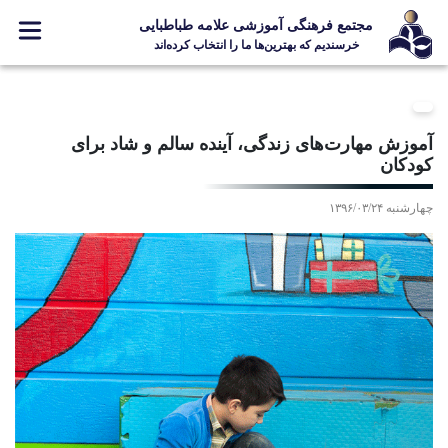
مجتمع فرهنگی آموزشی علامه طباطبایی
خرسندیم که بهترین‌ها ما را انتخاب کرده‌اند
معرفی مجتمع
ثبت نام
آموزش مهارت‌های زندگی، آينده سالم و شاد برای
کودکان
مدارس
جشنواره ها
چهارشنبه ۱۳۹۶/۰۳/۲۴
علامه +
ارتباط با ما
Designed and Developed by Kavano Team 2016-18