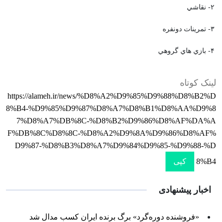
۲- نقاشي
۳- تمرينات دونفره
۴- بازي هاي گروهي
لینک کوتاه
https://alameh.ir/news/%D8%A2%D9%85%D9%88%D8%B2%D
8%B4-%D9%85%D9%87%D8%A7%D8%B1%D8%AA%D9%8
7%D8%A7%DB%8C-%D8%B2%D9%86%D8%AF%DA%A
F%DB%8C%D8%8C-%D8%A2%D9%8A%D9%86%D8%AF%
D9%87-%D8%B3%D8%A7%D9%84%D9%85-%D9%88-%D
8%B4
کپی
اخبار پیشنهادی
«فروشنده دوره‌گرد» برگ برنده ایران کسب مدال شد