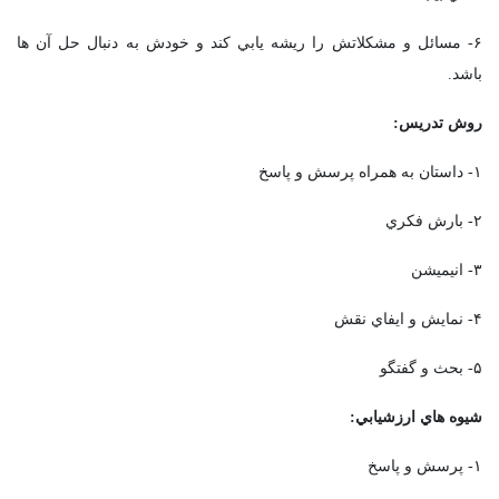
۶- مسائل و مشکلاتش را ريشه يابي کند و خودش به دنبال حل آن ها
باشد.
روش تدريس:
۱- داستان به همراه پرسش و پاسخ
۲- بارش فکري
۳- انيميشن
۴- نمايش و ايفاي نقش
۵- بحث و گفتگو
شيوه هاي ارزشيابي:
۱- پرسش و پاسخ