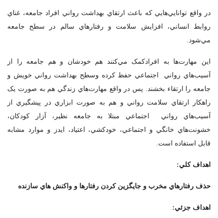
در واقع توانايي‌هايي که باعث ارتقاي بهداشت رواني افراد جامعه، غناي
روابط انساني، افزايش سلامت و رفتارهاي سالم در سطح جامعه
مي‌شود.
اين مهارت‌ها به افرادکمک مي‌کنند هم خودشان و هم جامعه را از
آسيب‌هاي رواني اجتماعي حفظ کرده وسطح بهداشت رواني خويش و
جامعه را ارتقاء بخشند. پس در واقع مهارت‌هاي زندگي هم به صورت يک
راهکار ارتقاي سلامت رواني و هم به صورت ابزاري در پيشگيري از
آسيب‌هاي رواني اجتماعي مبتلا به جامعه نظير، آزار کودکان،
خشونت‌هاي خانگي و اجتماعي، خودکشي، اعتياد، ايدز و موارد مشابه
قابل استفاده است.
اهداف کلي:
حذف رفتارهاي مخرب و جايگزين کردن رفتارها و واکنش هاي سازنده
اهداف جزئي: