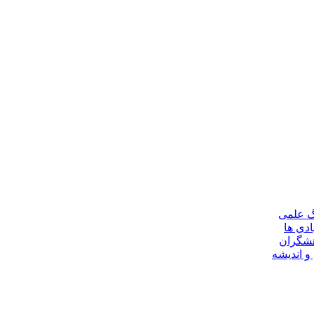
گ علمی
ادی ها
هشگران
و اندیشه