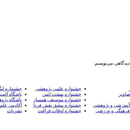
دیدگاهی می‌نویسم.
جشنواره علمی پژوهشی
جشنواره لی
صاویر
جشنواره بهشت انس
باشگاه المپی
جشنواره موسیقی همساز
باشگاه پژو
آموزشی و پژوهشی
جشنواره مشق نقش فردا
آکادمی علم 
فرهنگی و ورزشی
جشنواره اوقات فراغت
نشریات