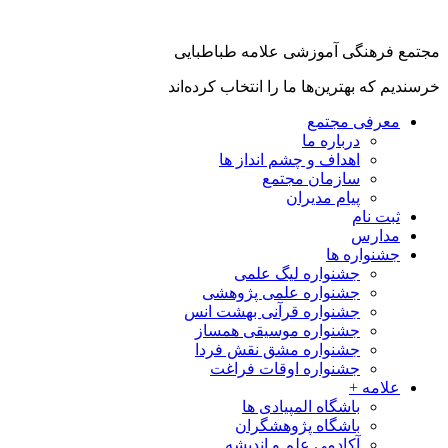
مجتمع فرهنگی آموزشی علامه طباطبایی
خرسندیم که بهترین‌ها ما را انتخاب کرده‌اند
معرفی مجتمع
درباره ما
اهداف و چشم انداز ها
سازمان مجتمع
پیام مدیران
ثبت نام
مدارس
جشنواره ها
جشنواره لیگ علمی
جشنواره علمی پژوهشی
جشنواره قرآنی بهشت انس
جشنواره موسیقی همساز
جشنواره مشق نقش فردا
جشنواره اوقات فراغت
علامه +
باشگاه المپیادی ها
باشگاه پژوهشگران
آکادمی علم و اندیشه