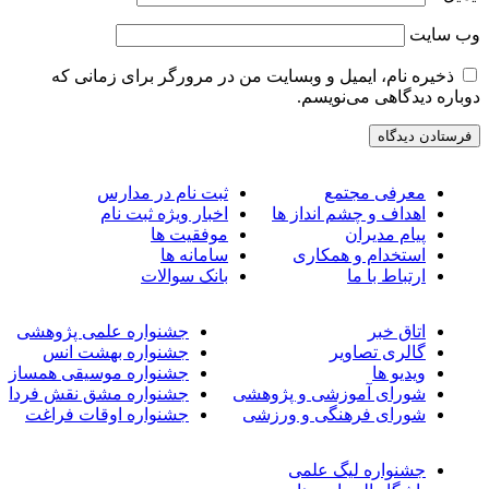
ب‌ سایت
ذخیره نام، ایمیل و وبسایت من در مرورگر برای زمانی که
وباره دیدگاهی می‌نویسم.
معرفی مجتمع
ثبت نام در مدارس
اهداف و چشم انداز ها
اخبار ویژه ثبت نام
پیام مدیران
موفقیت ها
استخدام و همکاری
سامانه ها
ارتباط با ما
بانک سوالات
اتاق خبر
جشنواره علمی پژوهشی
گالری تصاویر
جشنواره بهشت انس
ویدیو ها
جشنواره موسیقی همساز
شورای آموزشی و پژوهشی
جشنواره مشق نقش فردا
شورای فرهنگی و ورزشی
جشنواره اوقات فراغت
جشنواره لیگ علمی