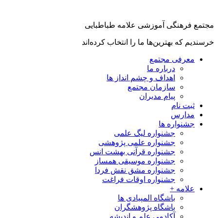
جتمع فرهنگی آموزشی علامه طباطبایی
رسندیم که بهترین‌ها ما را انتخاب کرده‌اند
معرفی مجتمع
درباره ما
اهداف و چشم انداز ها
سازمان مجتمع
پیام مدیران
ثبت نام
مدارس
جشنواره ها
جشنواره لیگ علمی
جشنواره علمی پژوهشی
جشنواره قرآنی بهشت انس
جشنواره موسیقی همساز
جشنواره مشق نقش فردا
جشنواره اوقات فراغت
علامه +
باشگاه المپیادی ها
باشگاه پژوهشگران
آکادمی علم و اندیشه