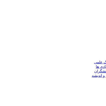
گ علمی
ادی ها
هشگران
و اندیشه