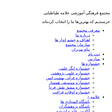
مجتمع فرهنگی آموزشی علامه طباطبایی
خرسندیم که بهترین‌ها ما را انتخاب کرده‌اند
معرفی مجتمع
درباره ما
اهداف و چشم انداز ها
سازمان مجتمع
پیام مدیران
ثبت نام
مدارس
جشنواره ها
جشنواره لیگ علمی
جشنواره علمی پژوهشی
جشنواره قرآنی بهشت انس
جشنواره موسیقی همساز
جشنواره مشق نقش فردا
جشنواره اوقات فراغت
علامه +
باشگاه المپیادی ها
باشگاه پژوهشگران
آکادمی علم و اندیشه