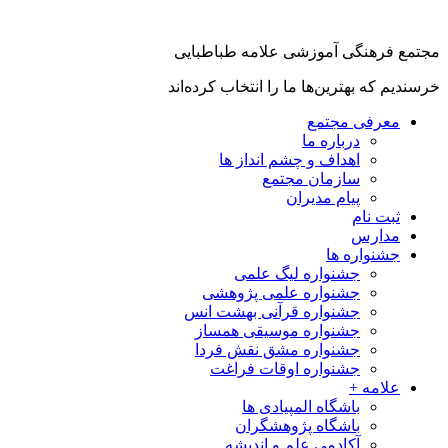
جتمع فرهنگی آموزشی علامه طباطبایی
رسندیم که بهترین‌ها ما را انتخاب کرده‌اند
معرفی مجتمع
درباره ما
اهداف و چشم انداز ها
سازمان مجتمع
پیام مدیران
ثبت نام
مدارس
جشنواره ها
جشنواره لیگ علمی
جشنواره علمی پژوهشی
جشنواره قرآنی بهشت انس
جشنواره موسیقی همساز
جشنواره مشق نقش فردا
جشنواره اوقات فراغت
علامه +
باشگاه المپیادی ها
باشگاه پژوهشگران
آکادمی علم و اندیشه