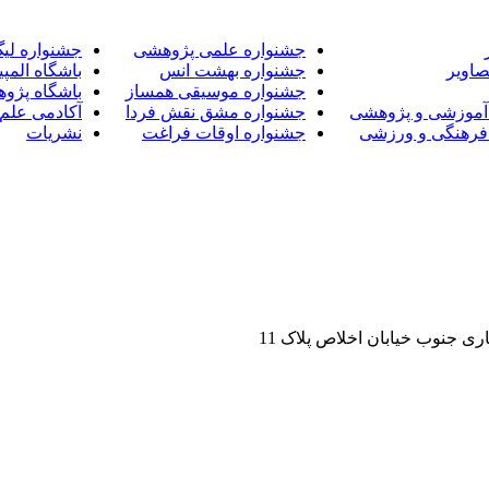
جشنواره علمی پژوهشی
جشنواره لی
صاویر
جشنواره بهشت انس
باشگاه المپی
جشنواره موسیقی همساز
باشگاه پژو
آموزشی و پژوهشی
جشنواره مشق نقش فردا
آکادمی علم 
فرهنگی و ورزشی
جشنواره اوقات فراغت
نشریات
ی جنوب خیابان اخلاص پلاک 11