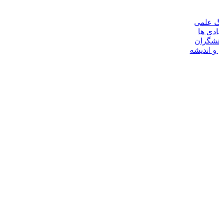
گ علمی
ادی ها
هشگران
و اندیشه