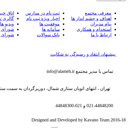
معرفی مجتمع
ثبت نام در مدارس
اتاق خبر
اهداف و چشم انداز ها
اخبار ویژه ثبت نام
گالری ت
پیام مدیران
موفقیت ها
ویدیو ها
استخدام و همکاری
سامانه ها
شورای 
ارتباط با ما
بانک سوالات
شورای 
پیشنهاد، انتقاد و رسیدگی به شکایت
تماس با مدیر مجتمع
info@alameh.ir
تهران ، انتهای اتوبان ستاری شمال، دوربرگردان به سمت ستار
021-44848200 و
021-44848300
Designed and Developed by Kavano Team 2016-18