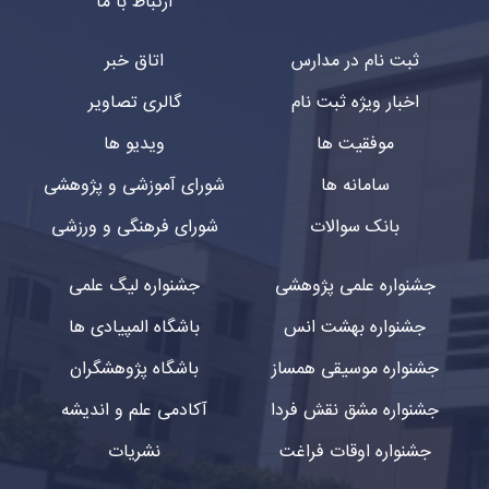
ارتباط با ما
ثبت نام در مدارس
اتاق خبر
اخبار ویژه ثبت نام
گالری تصاویر
موفقیت ها
ویدیو ها
سامانه ها
شورای آموزشی و پژوهشی
بانک سوالات
شورای فرهنگی و ورزشی
جشنواره علمی پژوهشی
جشنواره لیگ علمی
جشنواره بهشت انس
باشگاه المپیادی ها
جشنواره موسیقی همساز
باشگاه پژوهشگران
جشنواره مشق نقش فردا
آکادمی علم و اندیشه
جشنواره اوقات فراغت
نشریات