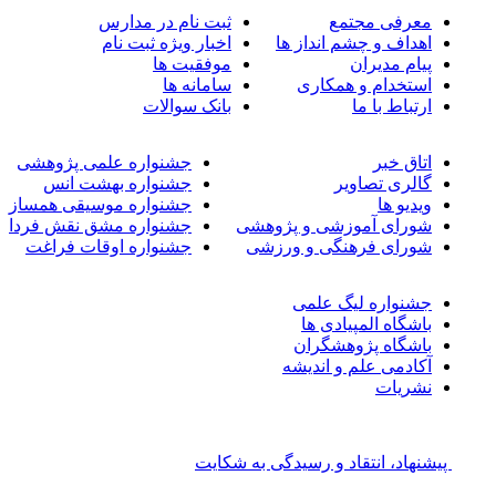
معرفی مجتمع
ثبت نام در مدارس
اهداف و چشم انداز ها
اخبار ویژه ثبت نام
پیام مدیران
موفقیت ها
استخدام و همکاری
سامانه ها
ارتباط با ما
بانک سوالات
اتاق خبر
جشنواره علمی پژوهشی
گالری تصاویر
جشنواره بهشت انس
ویدیو ها
جشنواره موسیقی همساز
شورای آموزشی و پژوهشی
جشنواره مشق نقش فردا
شورای فرهنگی و ورزشی
جشنواره اوقات فراغت
جشنواره لیگ علمی
باشگاه المپیادی ها
باشگاه پژوهشگران
آکادمی علم و اندیشه
نشریات
پیشنهاد، انتقاد و رسیدگی به شکایت