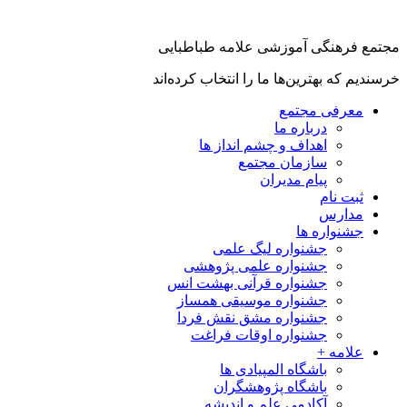
جتمع فرهنگی آموزشی علامه طباطبایی
رسندیم که بهترین‌ها ما را انتخاب کرده‌اند
معرفی مجتمع
درباره ما
اهداف و چشم انداز ها
سازمان مجتمع
پیام مدیران
ثبت نام
مدارس
جشنواره ها
جشنواره لیگ علمی
جشنواره علمی پژوهشی
جشنواره قرآنی بهشت انس
جشنواره موسیقی همساز
جشنواره مشق نقش فردا
جشنواره اوقات فراغت
علامه +
باشگاه المپیادی ها
باشگاه پژوهشگران
آکادمی علم و اندیشه