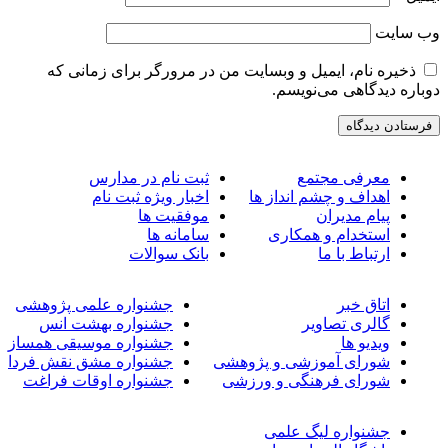
ب‌ سایت
ذخیره نام، ایمیل و وبسایت من در مرورگر برای زمانی که
وباره دیدگاهی می‌نویسم.
معرفی مجتمع
ثبت نام در مدارس
اهداف و چشم انداز ها
اخبار ویژه ثبت نام
پیام مدیران
موفقیت ها
استخدام و همکاری
سامانه ها
ارتباط با ما
بانک سوالات
اتاق خبر
جشنواره علمی پژوهشی
گالری تصاویر
جشنواره بهشت انس
ویدیو ها
جشنواره موسیقی همساز
شورای آموزشی و پژوهشی
جشنواره مشق نقش فردا
شورای فرهنگی و ورزشی
جشنواره اوقات فراغت
جشنواره لیگ علمی