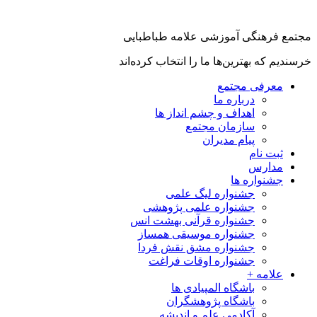
جتمع فرهنگی آموزشی علامه طباطبایی
رسندیم که بهترین‌ها ما را انتخاب کرده‌اند
معرفی مجتمع
درباره ما
اهداف و چشم انداز ها
سازمان مجتمع
پیام مدیران
ثبت نام
مدارس
جشنواره ها
جشنواره لیگ علمی
جشنواره علمی پژوهشی
جشنواره قرآنی بهشت انس
جشنواره موسیقی همساز
جشنواره مشق نقش فردا
جشنواره اوقات فراغت
علامه +
باشگاه المپیادی ها
باشگاه پژوهشگران
آکادمی علم و اندیشه