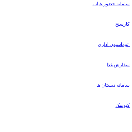
امانه حضور غیاب
ارسنج
توماسیون اداری
فارش غذا
امانه دبستان ها
یوسک