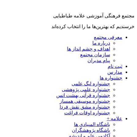
جتمع فرهنگی آموزشی علامه طباطبایی
رسندیم که بهترین‌ها ما را انتخاب کرده‌اند
معرفی مجتمع
درباره ما
اهداف و چشم انداز ها
سازمان مجتمع
پیام مدیران
ثبت نام
مدارس
جشنواره ها
جشنواره لیگ علمی
جشنواره علمی پژوهشی
جشنواره قرآنی بهشت انس
جشنواره موسیقی همساز
جشنواره مشق نقش فردا
جشنواره اوقات فراغت
علامه +
باشگاه المپیادی ها
باشگاه پژوهشگران
آکادمی علم و اندیشه