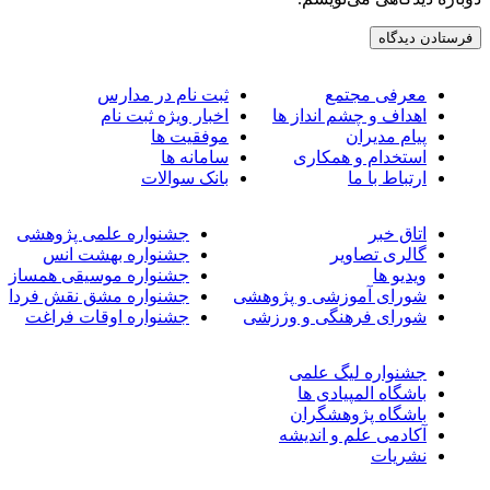
معرفی مجتمع
ثبت نام در مدارس
اهداف و چشم انداز ها
اخبار ویژه ثبت نام
پیام مدیران
موفقیت ها
استخدام و همکاری
سامانه ها
ارتباط با ما
بانک سوالات
اتاق خبر
جشنواره علمی پژوهشی
گالری تصاویر
جشنواره بهشت انس
ویدیو ها
جشنواره موسیقی همساز
شورای آموزشی و پژوهشی
جشنواره مشق نقش فردا
شورای فرهنگی و ورزشی
جشنواره اوقات فراغت
جشنواره لیگ علمی
باشگاه المپیادی ها
باشگاه پژوهشگران
آکادمی علم و اندیشه
نشریات