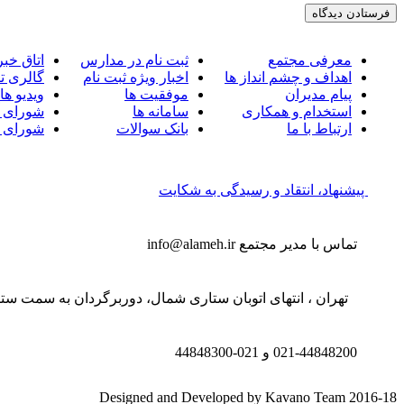
معرفی مجتمع
ثبت نام در مدارس
اتاق خبر
اهداف و چشم انداز ها
اخبار ویژه ثبت نام
گالری ت
پیام مدیران
موفقیت ها
ویدیو ها
استخدام و همکاری
سامانه ها
شورای 
ارتباط با ما
بانک سوالات
شورای 
پیشنهاد، انتقاد و رسیدگی به شکایت
تماس با مدیر مجتمع
info@alameh.ir
تهران ، انتهای اتوبان ستاری شمال، دوربرگردان به سمت ستار
021-44848200 و
021-44848300
Designed and Developed by Kavano Team 2016-18