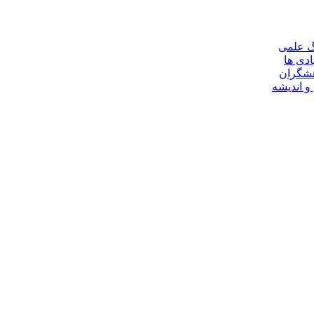
گ علمی
ادی ها
هشگران
و اندیشه