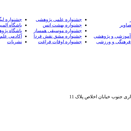
جشنواره علمی پژوهشی
جشنواره لی
صاویر
جشنواره بهشت انس
باشگاه المپی
جشنواره موسیقی همساز
باشگاه پژو
آموزشی و پژوهشی
جشنواره مشق نقش فردا
آکادمی علم 
فرهنگی و ورزشی
جشنواره اوقات فراغت
نشریات
ی جنوب خیابان اخلاص پلاک 11