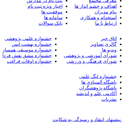
معرفی مجتمع
ثبت نام در مدارس
اهداف و چشم انداز ها
اخبار ویژه ثبت نام
پیام مدیران
موفقیت ها
استخدام و همکاری
سامانه ها
ارتباط با ما
بانک سوالات
اتاق خبر
جشنواره علمی پژوهشی
گالری تصاویر
جشنواره بهشت انس
ویدیو ها
جشنواره موسیقی همساز
شورای آموزشی و پژوهشی
جشنواره مشق نقش فردا
شورای فرهنگی و ورزشی
جشنواره اوقات فراغت
جشنواره لیگ علمی
باشگاه المپیادی ها
باشگاه پژوهشگران
آکادمی علم و اندیشه
نشریات
پیشنهاد، انتقاد و رسیدگی به شکایت