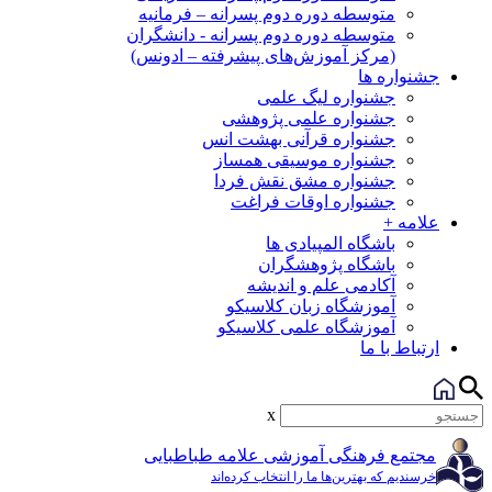
متوسطه دوره دوم پسرانه – فرمانیه
متوسطه دوره دوم پسرانه - دانشگران
(مرکز آموزش‌های پیشرفته – ادونس)
جشنواره ها
جشنواره لیگ علمی
جشنواره علمی پژوهشی
جشنواره قرآنی بهشت انس
جشنواره موسیقی همساز
جشنواره مشق نقش فردا
جشنواره اوقات فراغت
علامه +
باشگاه المپیادی ها
باشگاه پژوهشگران
آکادمی علم و اندیشه
آموزشگاه زبان کلاسیکو
آموزشگاه علمی کلاسیکو
ارتباط با ما
x
مجتمع فرهنگی آموزشی علامه طباطبایی
خرسندیم که بهترین‌ها ما را انتخاب کرده‌اند