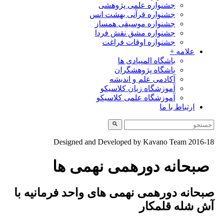
جشنواره علمی پژوهشی
جشنواره قرآنی بهشت انس
جشنواره موسیقی همساز
جشنواره مشق نقش فردا
جشنواره اوقات فراغت
علامه +
باشگاه المپیادی ها
باشگاه پژوهشگران
آکادمی علم و اندیشه
آموزشگاه زبان کلاسیکو
آموزشگاه علمی کلاسیکو
ارتباط با ما
Designed and Developed by Kavano Team 2016-1
صبحانه دورهمی نهمی ها
بحانه دورهمی نهمی های واحد فرمانیه با
ش شله قلمکار