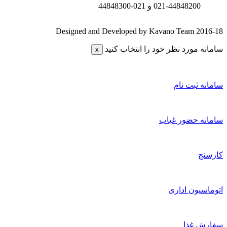
021-44848200 و
021-44848300
Designed and Developed by Kavano Team 2016-18
سامانه مورد نظر خود را انتخاب کنید
x
سامانه ثبت نام
سامانه حضور غیاب
کارسنج
اتوماسیون اداری
سفارش غذا