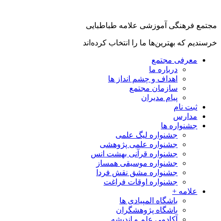
مجتمع فرهنگی آموزشی علامه طباطبایی
خرسندیم که بهترین‌ها ما را انتخاب کرده‌اند
معرفی مجتمع
درباره ما
اهداف و چشم انداز ها
سازمان مجتمع
پیام مدیران
ثبت نام
مدارس
جشنواره ها
جشنواره لیگ علمی
جشنواره علمی پژوهشی
جشنواره قرآنی بهشت انس
جشنواره موسیقی همساز
جشنواره مشق نقش فردا
جشنواره اوقات فراغت
علامه +
باشگاه المپیادی ها
باشگاه پژوهشگران
آکادمی علم و اندیشه