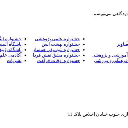
دیدگاهی می‌نویسم.
جشنواره علمی پژوهشی
جشنواره لی
صاویر
جشنواره بهشت انس
باشگاه المپی
جشنواره موسیقی همساز
باشگاه پژو
آموزشی و پژوهشی
جشنواره مشق نقش فردا
آکادمی علم 
فرهنگی و ورزشی
جشنواره اوقات فراغت
نشریات
ی جنوب خیابان اخلاص پلاک 11