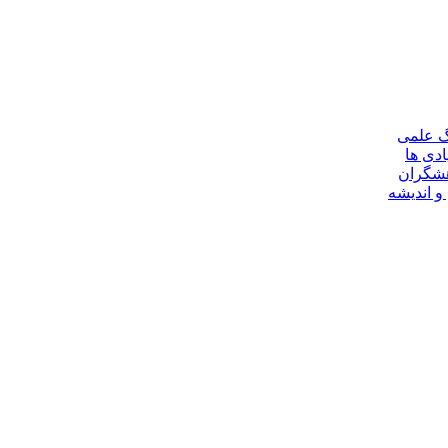
گ علمی
ادی ها
هشگران
و اندیشه