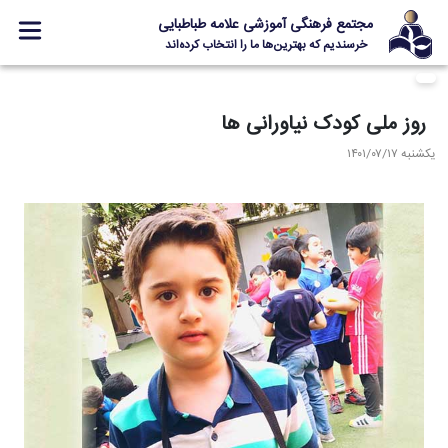
مجتمع فرهنگی آموزشی علامه طباطبایی
خرسندیم که بهترین‌ها ما را انتخاب کرده‌اند
معرفی مجتمع
روز ملی کودک نیاورانی ها
ثبت نام
یکشنبه ۱۴۰۱/۰۷/۱۷
مدارس
جشنواره ها
علامه +
ارتباط با ما
Designed and Developed by Kavano Team 2016-18