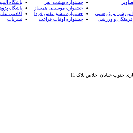
صاویر
جشنواره بهشت انس
باشگاه المپی
جشنواره موسیقی همساز
باشگاه پژو
آموزشی و پژوهشی
جشنواره مشق نقش فردا
آکادمی علم 
فرهنگی و ورزشی
جشنواره اوقات فراغت
نشریات
ی جنوب خیابان اخلاص پلاک 11