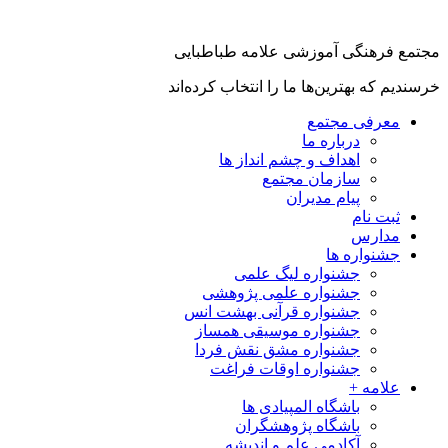
مجتمع فرهنگی آموزشی علامه طباطبایی
خرسندیم که بهترین‌ها ما را انتخاب کرده‌اند
معرفی مجتمع
درباره ما
اهداف و چشم انداز ها
سازمان مجتمع
پیام مدیران
ثبت نام
مدارس
جشنواره ها
جشنواره لیگ علمی
جشنواره علمی پژوهشی
جشنواره قرآنی بهشت انس
جشنواره موسیقی همساز
جشنواره مشق نقش فردا
جشنواره اوقات فراغت
علامه +
باشگاه المپیادی ها
باشگاه پژوهشگران
آکادمی علم و اندیشه