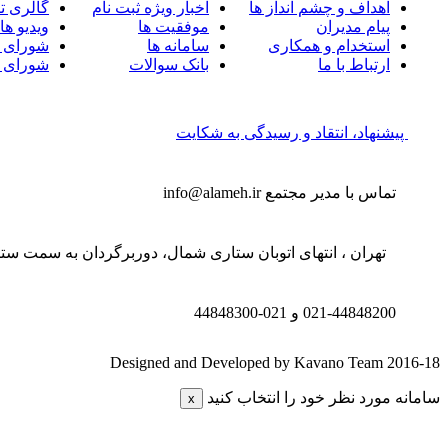
اهداف و چشم انداز ها
اخبار ویژه ثبت نام
گالری ت
پیام مدیران
موفقیت ها
ویدیو ها
استخدام و همکاری
سامانه ها
شورای 
ارتباط با ما
بانک سوالات
شورای 
پیشنهاد، انتقاد و رسیدگی به شکایت
تماس با مدیر مجتمع
info@alameh.ir
تهران ، انتهای اتوبان ستاری شمال، دوربرگردان به سمت ستار
021-44848200 و
021-44848300
Designed and Developed by Kavano Team 2016-18
سامانه مورد نظر خود را انتخاب کنید
x