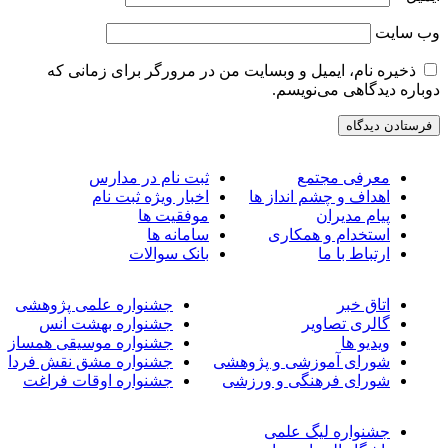
ب‌ سایت
ذخیره نام، ایمیل و وبسایت من در مرورگر برای زمانی که
وباره دیدگاهی می‌نویسم.
معرفی مجتمع
ثبت نام در مدارس
اهداف و چشم انداز ها
اخبار ویژه ثبت نام
پیام مدیران
موفقیت ها
استخدام و همکاری
سامانه ها
ارتباط با ما
بانک سوالات
اتاق خبر
جشنواره علمی پژوهشی
گالری تصاویر
جشنواره بهشت انس
ویدیو ها
جشنواره موسیقی همساز
شورای آموزشی و پژوهشی
جشنواره مشق نقش فردا
شورای فرهنگی و ورزشی
جشنواره اوقات فراغت
جشنواره لیگ علمی