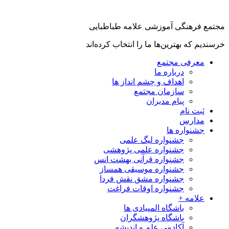
جتمع فرهنگی آموزشی علامه طباطبایی
رسندیم که بهترین‌ها ما را انتخاب کرده‌اند
معرفی مجتمع
درباره ما
اهداف و چشم انداز ها
سازمان مجتمع
پیام مدیران
ثبت نام
مدارس
جشنواره ها
جشنواره لیگ علمی
جشنواره علمی پژوهشی
جشنواره قرآنی بهشت انس
جشنواره موسیقی همساز
جشنواره مشق نقش فردا
جشنواره اوقات فراغت
علامه +
باشگاه المپیادی ها
باشگاه پژوهشگران
آکادمی علم و اندیشه