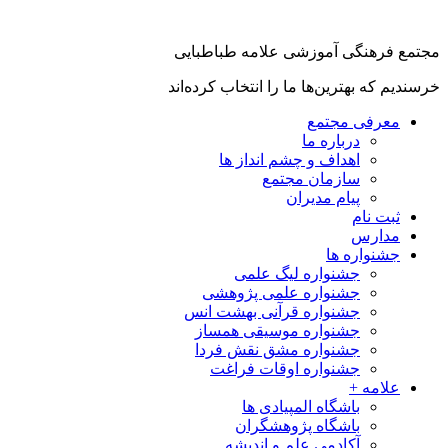
جتمع فرهنگی آموزشی علامه طباطبایی
رسندیم که بهترین‌ها ما را انتخاب کرده‌اند
معرفی مجتمع
درباره ما
اهداف و چشم انداز ها
سازمان مجتمع
پیام مدیران
ثبت نام
مدارس
جشنواره ها
جشنواره لیگ علمی
جشنواره علمی پژوهشی
جشنواره قرآنی بهشت انس
جشنواره موسیقی همساز
جشنواره مشق نقش فردا
جشنواره اوقات فراغت
علامه +
باشگاه المپیادی ها
باشگاه پژوهشگران
آکادمی علم و اندیشه