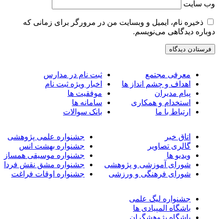
ب‌ سایت
ذخیره نام، ایمیل و وبسایت من در مرورگر برای زمانی که
وباره دیدگاهی می‌نویسم.
معرفی مجتمع
ثبت نام در مدارس
اهداف و چشم انداز ها
اخبار ویژه ثبت نام
پیام مدیران
موفقیت ها
استخدام و همکاری
سامانه ها
ارتباط با ما
بانک سوالات
اتاق خبر
جشنواره علمی پژوهشی
گالری تصاویر
جشنواره بهشت انس
ویدیو ها
جشنواره موسیقی همساز
شورای آموزشی و پژوهشی
جشنواره مشق نقش فردا
شورای فرهنگی و ورزشی
جشنواره اوقات فراغت
جشنواره لیگ علمی
باشگاه المپیادی ها
باشگاه پژوهشگران