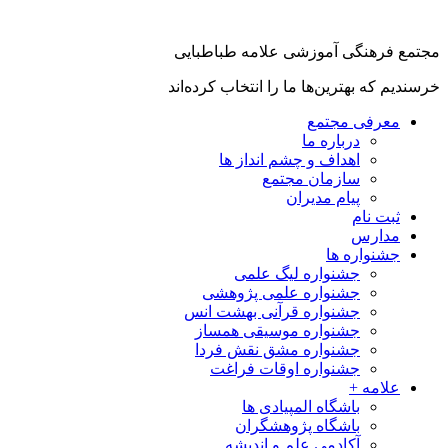
مجتمع فرهنگی آموزشی علامه طباطبایی
خرسندیم که بهترین‌ها ما را انتخاب کرده‌اند
معرفی مجتمع
درباره ما
اهداف و چشم انداز ها
سازمان مجتمع
پیام مدیران
ثبت نام
مدارس
جشنواره ها
جشنواره لیگ علمی
جشنواره علمی پژوهشی
جشنواره قرآنی بهشت انس
جشنواره موسیقی همساز
جشنواره مشق نقش فردا
جشنواره اوقات فراغت
علامه +
باشگاه المپیادی ها
باشگاه پژوهشگران
آکادمی علم و اندیشه