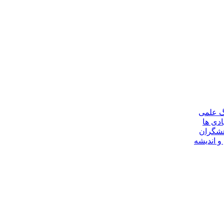
گ علمی
ادی ها
هشگران
و اندیشه