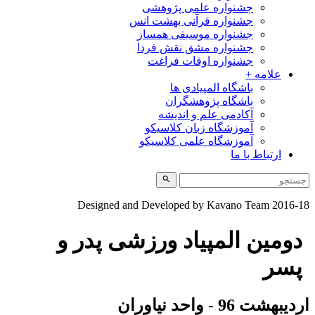
جشنواره علمی پژوهشی
جشنواره قرآنی بهشت انس
جشنواره موسیقی همساز
جشنواره مشق نقش فردا
جشنواره اوقات فراغت
علامه +
باشگاه المپیادی ها
باشگاه پژوهشگران
آکادمی علم و اندیشه
آموزشگاه زبان کلاسیکو
آموزشگاه علمی کلاسیکو
ارتباط با ما
Designed and Developed by Kavano Team 2016-1
دومین المپیاد ورزشی پدر و
پسر
ردیبهشت 96 - واحد نیاوران