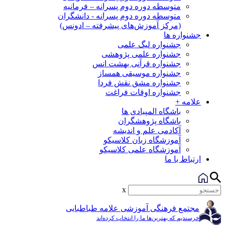
متوسطه دوره دوم پسرانه – فرمانیه
متوسطه دوره دوم پسرانه - دانشگران
(مرکز آموزش‌های پیشرفته – ادونس)
جشنواره ها
جشنواره لیگ علمی
جشنواره علمی پژوهشی
جشنواره قرآنی بهشت انس
جشنواره موسیقی همساز
جشنواره مشق نقش فردا
جشنواره اوقات فراغت
علامه +
باشگاه المپیادی ها
باشگاه پژوهشگران
آکادمی علم و اندیشه
آموزشگاه زبان کلاسیکو
آموزشگاه علمی کلاسیکو
ارتباط با ما
x
مجتمع فرهنگی آموزشی علامه طباطبایی
خرسندیم که بهترین‌ها ما را انتخاب کرده‌اند