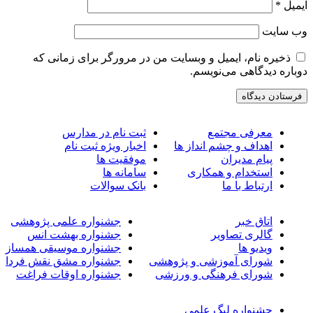
یمیل
*
ب‌ سایت
ذخیره نام، ایمیل و وبسایت من در مرورگر برای زمانی که
وباره دیدگاهی می‌نویسم.
معرفی مجتمع
ثبت نام در مدارس
اهداف و چشم انداز ها
اخبار ویژه ثبت نام
پیام مدیران
موفقیت ها
استخدام و همکاری
سامانه ها
ارتباط با ما
بانک سوالات
اتاق خبر
جشنواره علمی پژوهشی
گالری تصاویر
جشنواره بهشت انس
ویدیو ها
جشنواره موسیقی همساز
شورای آموزشی و پژوهشی
جشنواره مشق نقش فردا
شورای فرهنگی و ورزشی
جشنواره اوقات فراغت
جشنواره لیگ علمی