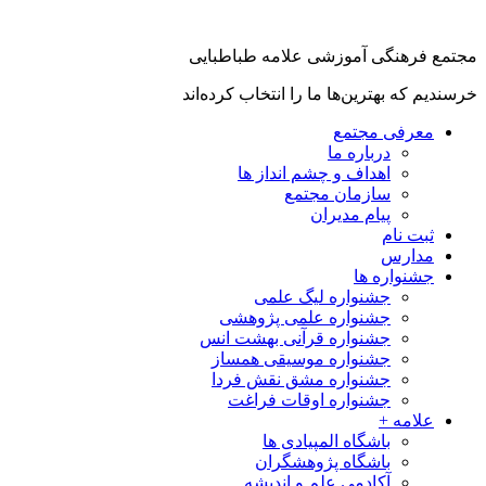
جتمع فرهنگی آموزشی علامه طباطبایی
رسندیم که بهترین‌ها ما را انتخاب کرده‌اند
معرفی مجتمع
درباره ما
اهداف و چشم انداز ها
سازمان مجتمع
پیام مدیران
ثبت نام
مدارس
جشنواره ها
جشنواره لیگ علمی
جشنواره علمی پژوهشی
جشنواره قرآنی بهشت انس
جشنواره موسیقی همساز
جشنواره مشق نقش فردا
جشنواره اوقات فراغت
علامه +
باشگاه المپیادی ها
باشگاه پژوهشگران
آکادمی علم و اندیشه