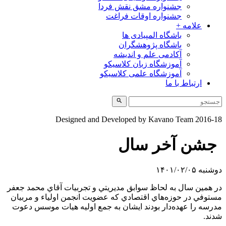
جشنواره مشق نقش فردا
جشنواره اوقات فراغت
علامه +
باشگاه المپیادی ها
باشگاه پژوهشگران
آکادمی علم و اندیشه
آموزشگاه زبان کلاسیکو
آموزشگاه علمی کلاسیکو
ارتباط با ما
Designed and Developed by Kavano Team 2016-1
جشن آخر سال
شنبه ۱۴۰۱/۰۲/۰۵
ر همين سال به لحاظ سوابق مديريتي و تجربيات آقاي محمد جعفر
ستوفي در حوزه‌هاي اقتصادي که عضويت انجمن اولياء و مربيان
درسه را عهده‌دار بودند ايشان به جمع اوليه هيات موسس دعوت
دند.