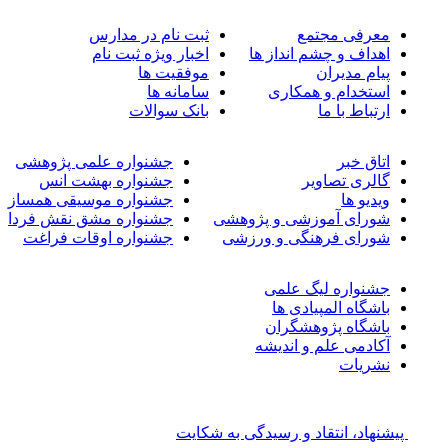
معرفی مجتمع
ثبت نام در مدارس
اهداف و چشم انداز ها
اخبار ویژه ثبت نام
پیام مدیران
موفقیت ها
استخدام و همکاری
سامانه ها
ارتباط با ما
بانک سوالات
اتاق خبر
جشنواره علمی پژوهشی
گالری تصاویر
جشنواره بهشت انس
ویدیو ها
جشنواره موسیقی همساز
شورای آموزشی و پژوهشی
جشنواره مشق نقش فردا
شورای فرهنگی و ورزشی
جشنواره اوقات فراغت
جشنواره لیگ علمی
باشگاه المپیادی ها
باشگاه پژوهشگران
آکادمی علم و اندیشه
نشریات
پیشنهاد، انتقاد و رسیدگی به شکایت