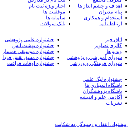
اهداف و چشم انداز ها
اخبار ویژه ثبت نام
پیام مدیران
موفقیت ها
استخدام و همکاری
سامانه ها
ارتباط با ما
بانک سوالات
اتاق خبر
جشنواره علمی پژوهشی
گالری تصاویر
جشنواره بهشت انس
ویدیو ها
جشنواره موسیقی همساز
شورای آموزشی و پژوهشی
جشنواره مشق نقش فردا
شورای فرهنگی و ورزشی
جشنواره اوقات فراغت
جشنواره لیگ علمی
باشگاه المپیادی ها
باشگاه پژوهشگران
آکادمی علم و اندیشه
نشریات
پیشنهاد، انتقاد و رسیدگی به شکایت