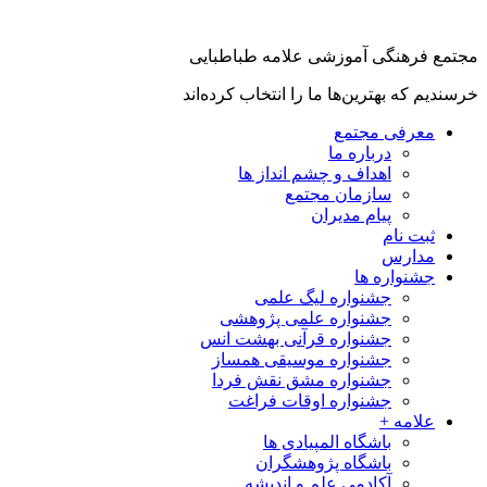
جتمع فرهنگی آموزشی علامه طباطبایی
رسندیم که بهترین‌ها ما را انتخاب کرده‌اند
معرفی مجتمع
درباره ما
اهداف و چشم انداز ها
سازمان مجتمع
پیام مدیران
ثبت نام
مدارس
جشنواره ها
جشنواره لیگ علمی
جشنواره علمی پژوهشی
جشنواره قرآنی بهشت انس
جشنواره موسیقی همساز
جشنواره مشق نقش فردا
جشنواره اوقات فراغت
علامه +
باشگاه المپیادی ها
باشگاه پژوهشگران
آکادمی علم و اندیشه