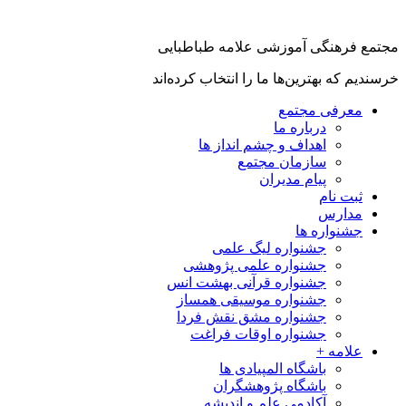
جتمع فرهنگی آموزشی علامه طباطبایی
رسندیم که بهترین‌ها ما را انتخاب کرده‌اند
معرفی مجتمع
درباره ما
اهداف و چشم انداز ها
سازمان مجتمع
پیام مدیران
ثبت نام
مدارس
جشنواره ها
جشنواره لیگ علمی
جشنواره علمی پژوهشی
جشنواره قرآنی بهشت انس
جشنواره موسیقی همساز
جشنواره مشق نقش فردا
جشنواره اوقات فراغت
علامه +
باشگاه المپیادی ها
باشگاه پژوهشگران
آکادمی علم و اندیشه