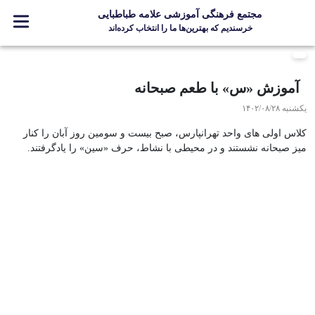
مجتمع فرهنگی آموزشی علامه طباطبایی
خرسندیم که بهترین‌ها ما را انتخاب کرده‌اند
معرفی مجتمع
آموزش «س» با طعم صبحانه
ثبت نام
یکشنبه ۱۴۰۲/۰۸/۲۸
مدارس
کلاس اولی های واحد تهرانپارس، صبح بیست و سومین روز آبان را کنار
جشنواره ها
میز صبحانه نشستند و در محیطی با نشاط، حرف «سین» را یادگرفتند.
علامه +
ارتباط با ما
Designed and Developed by Kavano Team 2016-18