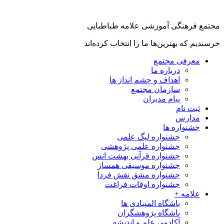
جتمع فرهنگی آموزشی علامه طباطبایی
رسندیم که بهترین‌ها ما را انتخاب کرده‌اند
معرفی مجتمع
درباره ما
اهداف و چشم انداز ها
سازمان مجتمع
پیام مدیران
ثبت نام
مدارس
جشنواره ها
جشنواره لیگ علمی
جشنواره علمی پژوهشی
جشنواره قرآنی بهشت انس
جشنواره موسیقی همساز
جشنواره مشق نقش فردا
جشنواره اوقات فراغت
علامه +
باشگاه المپیادی ها
باشگاه پژوهشگران
آکادمی علم و اندیشه