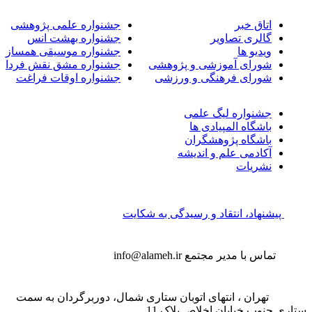
اتاق خبر
جشنواره علمی پژوهشی
گالری تصاویر
جشنواره بهشت انس
ویدیو ها
جشنواره موسیقی همساز
شورای آموزشی و پژوهشی
جشنواره مشق نقش فردا
شورای فرهنگی و ورزشی
جشنواره اوقات فراغت
جشنواره لیگ علمی
باشگاه المپیادی ها
باشگاه پژوهشگران
آکادمی علم و اندیشه
نشریات
پیشنهاد، انتقاد و رسیدگی به شکایت
تماس با مدیر مجتمع
info@alameh.ir
تهران ، انتهای اتوبان ستاری شمال، دوربرگردان به سمت
تاری جنوب خیابان اخلاص پلاک 11