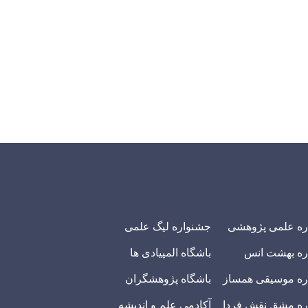
ره علمی پژوهشی
جشنواره لیگ علمی
ره بهشت انس
باشگاه المپیادی ها
ه موسیقی همساز
باشگاه پژوهشگران
ه مشق نقش فردا
آکادمی علم و اندیشه