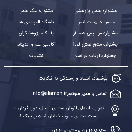
جشنواره علمی پژوهشی
جشنواره لیگ علمی
جشنواره بهشت انس
باشگاه المپیادی ها
جشنواره موسیقی همساز
باشگاه پژوهشگران
جشنواره مشق نقش فردا
آکادمی علم و اندیشه
جشنواره اوقات فراغت
نشریات
پیشنهاد، انتقاد و رسیدگی به شکایت
info@alameh.ir
تماس با مدیر مجتمع
تهران ، انتهای اتوبان ستاری شمال، دوربرگردان به
سمت ستاری جنوب خیابان اخلاص پلاک 11
021-44848200 و
021-44848300