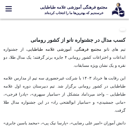
مجتمع فرهنگی آموزشی علامه طباطبایی
خرسندیم که بهترین‌ها ما را انتخاب کرده‌اند
معرفی مجتمع
ثبت نام
کسب مدال در جشنواره نانو از کشور رومانی
مدارس
تیم های نانو
مجتمع فرهنگی، آموزشی علامه طباطبایی
، از جشنواره
ابداعات و اختراعات کشور رومانی ۴ جایزه برتر گرفتند؛ یک مدال طلا، دو
جشنواره ها
نقره و یک نشان ویژه مسابقات.
علامه +
ارتباط با ما
این رقابت ها خرداد ۱۴۰۳ با شرکت غیرحضوری سه تیم از مدارس علامه
طباطبایی در کشور رومانی برگزار شد. تیم دبیرستان دوره اول علامه
طباطبایی – واحد میرداماد متشکل از «سامیار سپهری»، «پادرا فرجی»،
«مانی جمشیدی» و «سامیار ابوالفتحی راد» در این جشنواره مدال طلا
Designed and Developed by Kavano Team 2016-18
گرفت.
دانش آموزان «امیر علی رضایی»، «پارسا نیک پی»، «محمد یاسین جابری»