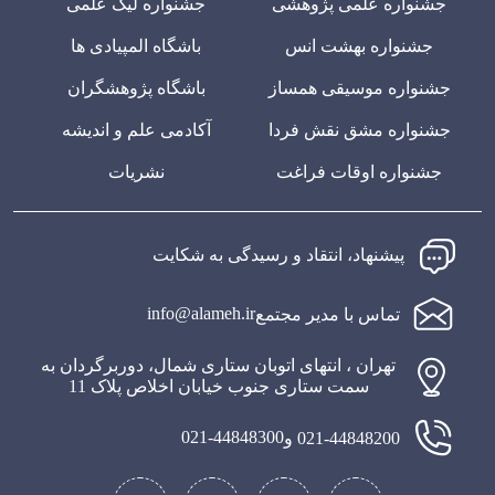
جشنواره علمی پژوهشی
جشنواره لیگ علمی
جشنواره بهشت انس
باشگاه المپیادی ها
جشنواره موسیقی همساز
باشگاه پژوهشگران
جشنواره مشق نقش فردا
آکادمی علم و اندیشه
جشنواره اوقات فراغت
نشریات
پیشنهاد، انتقاد و رسیدگی به شکایت
info@alameh.ir
تماس با مدیر مجتمع
تهران ، انتهای اتوبان ستاری شمال، دوربرگردان به
سمت ستاری جنوب خیابان اخلاص پلاک 11
021-44848300
021-44848200 و