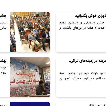
یاوران خوش بگذرانید
جشن 
نی پیش دبستانی و دبستان علامه
طباطبایی – واحد نیاوران به مدت 7 هفته در روزهای یکشنبه و
سالن 
نه در زمینه‌های قرآنی،
بهشت‌
سوم ا
ضو هیات موسس مجتمع علامه
شت انس» بر تربیت قرآنی نوجوانان
 رای رفتند
پدره