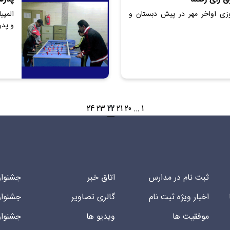
وزی اواخر مهر در پیش دبستان و
المپی
و پدر
24
23
22
21
20
…
1
ثبت نام در مدارس
اتاق خبر
جشنوار
اخبار ویژه ثبت نام
گالری تصاویر
جشنوار
موفقیت ها
ویدیو ها
جشنوار