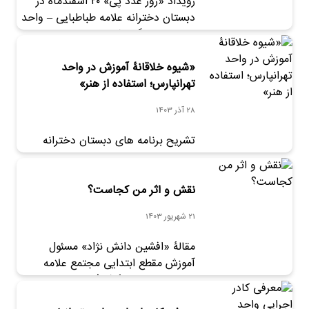
رویداد «روز عدد پی» ۲۰ اسفندماه در
شد. دکتر مهشید کارخانه‌چی، این
دبستان دخترانه علامه طباطبایی – واحد
کارگاه‌ها را در سالن اجتماعات دبستان
تهرانپارس برگزار شد.
علامه واحد […]
«شیوه خلاقانۀ آموزش در واحد
تهرانپارس؛ استفاده از هنر»
28 آذر 1403
تشریح برنامه های دبستان دخترانه
علامه طباطبایی – واحد تهرانپارس، از
زبان مدیر مدرسه.
نقش و اثر من کجاست؟
21 شهریور 1403
مقالۀ «افشین دانش نژاد» مسئول
آموزش مقطع ابتدایی مجتمع علامه
طباطبایی در مجلۀ فارغ التحصیلان پایه
های ششم، نهم و دوزادهم در پایان سال