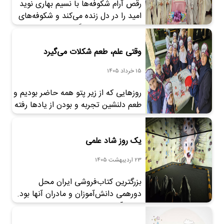
رقص آرام شکوفه‌ها با نسیم بهاری نوید
دانش‌آموزان ارائه می‌کنند. برنامه درسی
امید را در دل زنده می‌کند و شکوفه‌های
واحد نیاوران چیستان، هوشستان،
سفید و صورتی زندگی را به رخ
ادبستان، فرنگستان، نگارستان،
شاخه‌های خشکیده درختان می‌کشند.
رصدخانه، حساب […]
وقتی علم، طعم شکلات می‌گیرد
دختران علامه‌ای نیز با چادرهای سفید و
شکوفه‌های صورتی بر سر در سایۀ جنگ،
15 خرداد 1405
امید به آینده را تداعی می‌کنند و با
هدیه‌های جشن تکلیف خود فصلی نو را
روزهایی که از زیر پتو همه حاضر بودیم و
[…]
طعم دلنشین تجربه و بودن از یادها رفته
بود دختران علامه‌ای با مادرانشان مهمان
کارگاهی برای تجربه و یادگیری شدند.
یک روز شاد علمی
دبستان دخترانه علامه طباطبایی در
تهرانپارس میزبان دخترانی بود که با
23 اردیبهشت 1405
دستان خود طعم شیرین علم شکلاتی را
چشیدند و با ذوب کردن شکلات تغییر
بزرگترین کتاب‌فروشی ایران محل
حالت […]
دورهمی دانش‌آموزان و مادران آنها بود.
دانش‌آموزان دبستان دخترانه علامه
طباطبایی واحد تهرانپارس برای تفریح و