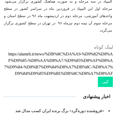
المپیاد در سه مرحله و به صورت هماهنگ کشوری برگزار می‌شود.
مرحله اول این المپیاد در فروردین ماه در سراسر کشور در سطح
واحدهای آموزشی، مرحله دوم در اردیبشهت ماه ۹۶ در سطح استان و
مرحله سوم آن نیمه دوم تیرماه ۹۶ در تهران در سطح کشوری برگزار
می‌گردد.
لینک کوتاه
https://alameh.ir/news/%DB%8C%DA%A9-%D9%82%D8%A
F%D9%85-%D8%AA%D8%A7-%D9%85%D8%AF%D8%A
7%D9%84-%D8%B7%D9%84%D8%A7%DB%8C-%D8%A7%
D9%84%D9%85%D9%BE%DB%8C%D8%A7%D8%AF
کپی
اخبار پیشنهادی
«فروشنده دوره‌گرد» برگ برنده ایران کسب مدال شد