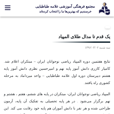
مجتمع فرهنگی آموزشی علامه طباطبایی
خرسندیم که بهترین‌ها ما را انتخاب کرده‌اند
معرفی مجتمع
ثبت نام
یک قدم تا مدال طلای المپیاد
مدارس
سه شنبه ۱۳۹۶/۰۳/۰۲
جشنواره ها
علامه +
نتایج هفتمین دوره المپیاد ریاضی نوجوانان ایران – مبتکران اعلام شد.
ارتباط با ما
کامیار کازری دانش آموز پایه نهم و امیرحسین نظری دانش آموز پایه
هشتم دبیرستان دوره اول علامه طباطبایی – واحد میرداماد به مرحله
کشوری راه یافتند.
Designed and Developed by Kavano Team 2016-18
المپیاد ریاضی نوجوانان ایران- مبتکران در پایه های ششم، هفتم ، هشتم و
نهم برگزار می‌شود . در هر پایه تحصیلی به تفکیک آن پایه، آزمون
طراحی شده و هر نفر با دانش آموزان هم پایه خود رقابت می کند. این